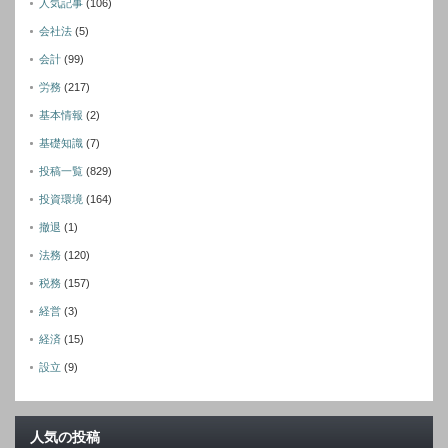
人気記事
(106)
会社法
(5)
会計
(99)
労務
(217)
基本情報
(2)
基礎知識
(7)
投稿一覧
(829)
投資環境
(164)
撤退
(1)
法務
(120)
税務
(157)
経営
(3)
経済
(15)
設立
(9)
人気の投稿