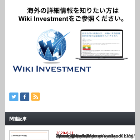
関連記事
2020-6-11
Warning
: Undefined array key "show_category" in
/home/netst/kuno-cpa.co.jp/public_html/thailand_blog/wp-content/themes/gorgeous_tcd0
on line
183