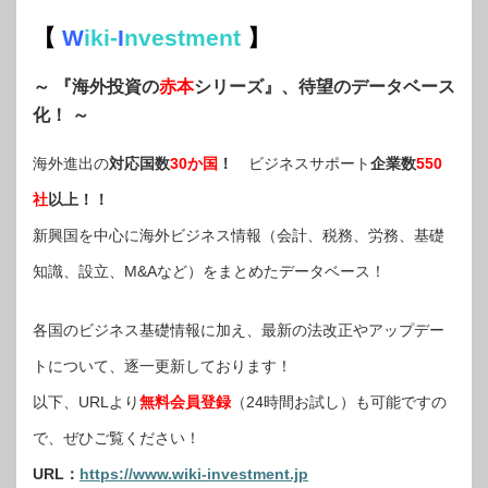
【
W
iki-
I
nvestment
】
～ 『海外投資の
赤本
シリーズ』、待望のデータベース
化！ ～
海外進出の
対応国数
30か国
！
ビジネスサポート
企業数
550
社
以上！！
新興国を中心に海外ビジネス情報（会計、税務、労務、基礎
知識、設立、M&Aなど）をまとめたデータベース！
各国のビジネス基礎情報に加え、最新の法改正やアップデー
トについて、逐一更新しております！
以下、URLより
無料会員登録
（24時間お試し）も可能ですの
で、ぜひご覧ください！
URL：
https://www.wiki-investment.jp