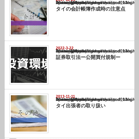
Warning
: Undefined array key "show_category" in
/home/netst/kuno-cpa.co.jp/public_html/thailand_blog/wp-content/themes/gorgeous_tcd0
on line
183
タイの会計帳簿作成時の注意点
2022-3-22
Warning
: Undefined array key "show_category" in
/home/netst/kuno-cpa.co.jp/public_html/thailand_blog/wp-content/themes/gorgeous_tcd0
on line
183
証券取引法ー公開買付規制ー
2013-11-11
Warning
: Undefined array key "show_category" in
/home/netst/kuno-cpa.co.jp/public_html/thailand_blog/wp-content/themes/gorgeous_tcd0
on line
183
タイ出張者の取り扱い