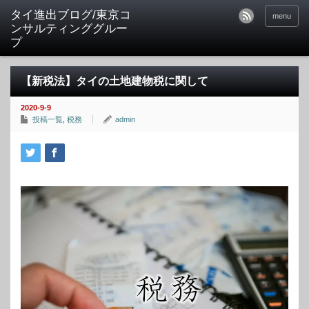
タイ進出ブログ/東京コ
menu
ンサルティンググルー
プ
【新税法】タイの土地建物税に関して
2020-9-9
投稿一覧
,
税務
admin