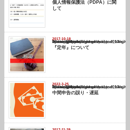
個人情報保護法（PDPA）に関
して
2017-10-18
Warning
: Undefined array key "show_category" in
/home/netst/kuno-cpa.co.jp/public_html/thailand_blog/wp-content/themes/gorgeous_tcd0
on line
183
『定年』について
2022-3-25
Warning
: Undefined array key "show_category" in
/home/netst/kuno-cpa.co.jp/public_html/thailand_blog/wp-content/themes/gorgeous_tcd0
on line
183
中間申告の誤り・遅延
2017-11-29