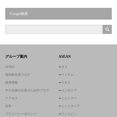
Google検索
グループ案内
ASEAN
HOME
➡タイ
海外駐在員ブログ
➡ベトナム
採用情報
➡ラオス
中小企業の社長のためのブログ
➡カンボジア
アクセス
➡ミャンマー
沿革
➡インドネシア
プライバシーポリシー
➡フィリピン