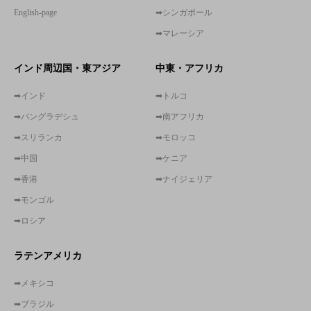
English-page
➡シンガポール
➡マレーシア
インド周辺国・東アジア
中東・アフリカ
➡インド
➡トルコ
➡バングラデシュ
➡南アフリカ
➡スリランカ
➡モロッコ
➡中国
➡ケニア
➡香港
➡ナイジェリア
➡モンゴル
➡ロシア
ラテンアメリカ
➡メキシコ
➡ブラジル