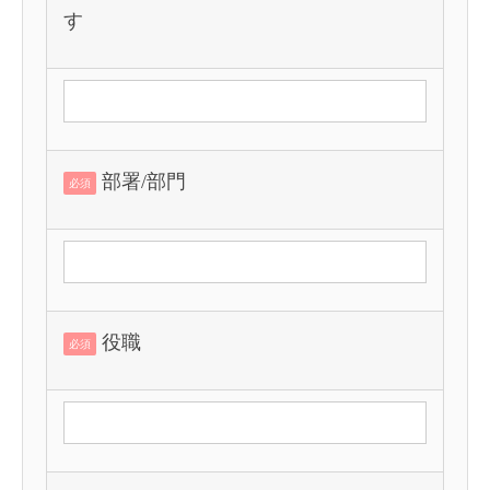
す
部署/部門
必須
役職
必須