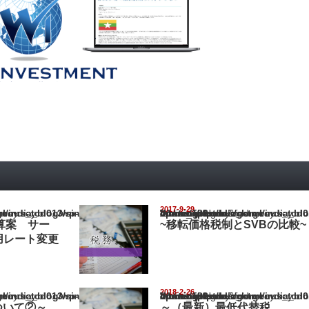
2017-9-29
ia_blog/wp-content/themes/gorgeous_tcd013/single.php
Warning
: Undefined array key "show_category" in
/home/netst/kuno-cpa.co.jp/public_html/india_blog/wp-content/them
on line
183
予算案 サー
~移転価格税制とSVBの比較~
用レート変更
2018-2-26
ia_blog/wp-content/themes/gorgeous_tcd013/single.php
Warning
: Undefined array key "show_category" in
/home/netst/kuno-cpa.co.jp/public_html/india_blog/wp-content/them
on line
183
ついて②～
～（最新）最低代替税