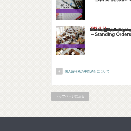
2016-11-21
Warning
: Undefined array key "show_category" in
/home/netst/kuno-cpa.co.jp/public_html/ind
on line
183
～Standing Order
個人所得税の中間納付について
トップページに戻る