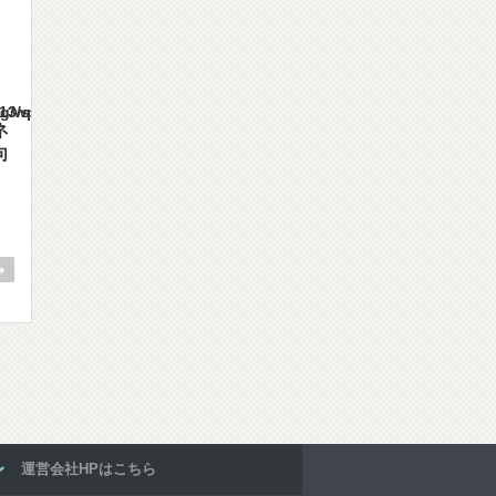
es/gorgeous_tcd013/single.php
ネ
向
運営会社HPはこちら