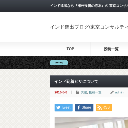
インド進出なら『海外投資の赤本』の 東京コンサ
インド進出ブログ/東京コンサルテ
TOP
投稿一覧
インド到着ビザについて
2016-8-8
労務
,
投稿一覧
admin
Tweet
Share
RSS