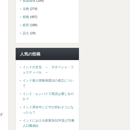
投資環境
(254)
法務
(274)
税務
(497)
経営
(186)
設立
(24)
人気の投稿
インドの文化 ～ ガネーシャ・フ
ェスティバル ～
インド個人情報保護法の成立につい
て
インド・ムンバイで英語は通じるの
か？
インド滞在中にビザが切れそうにな
ったら？
ド
インドにおける産業別GDP及び労働
人口構成比