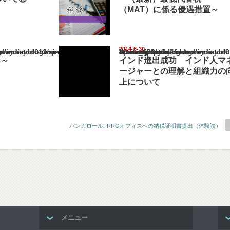
（MAT）に係る優遇措置～
2014-6-30
ia_blog/wp-content/themes/gorgeous_tcd013/single.php
Warning
: Undefined array key "show_category" in
/home/netst/kuno-cpa.co.jp/public_html/india_blog/wp-content/them
on line
183
s～
インド進出成功 インド人マ
ージャーとの理解と組織力の
上について
バンガロールFRROオフィスへの納税証明書提出（体験談）
メニュー