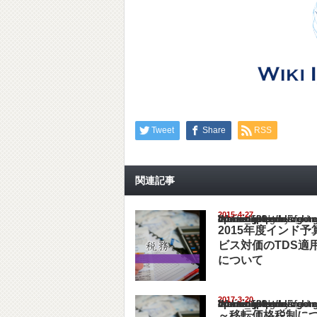
Tweet
Share
RSS
関連記事
2015-4-27
Warning
: Undefined array key "show_category" in
/home/netst/kuno-cpa.co.jp/public_html/ind
on line
183
2015年度インド
ビス対価のTDS適
について
2017-3-20
Warning
: Undefined array key "show_category" in
/home/netst/kuno-cpa.co.jp/public_html/ind
on line
183
～移転価格税制に