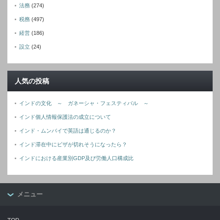
法務
(274)
税務
(497)
経営
(186)
設立
(24)
人気の投稿
インドの文化 ～ ガネーシャ・フェスティバル ～
インド個人情報保護法の成立について
インド・ムンバイで英語は通じるのか？
インド滞在中にビザが切れそうになったら？
インドにおける産業別GDP及び労働人口構成比
メニュー