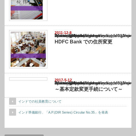
2011-12-8
Warning
: Undefined array key "show_category" in
/home/netst/kuno-cpa.co.jp/public_html/india_blog/wp-content/themes/gorgeous_tcd0
on line
183
HDFC Bank での住所変更
2017-5-12
Warning
: Undefined array key "show_category" in
/home/netst/kuno-cpa.co.jp/public_html/india_blog/wp-content/themes/gorgeous_tcd0
on line
183
～基本定款変更手続について～
インドでの社員教育について
インド準備銀行、「A.P.(DIR Series) Circular No.35」を発表