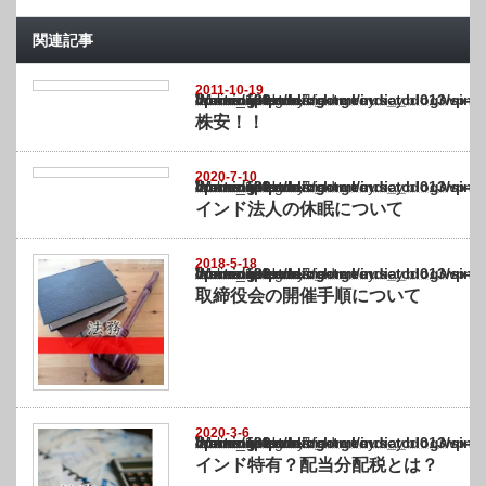
関連記事
2011-10-19
Warning
: Undefined array key "show_category" in
/home/netst/kuno-cpa.co.jp/public_html/india_blog/wp-content/themes/gorgeous_tcd0
on line
183
株安！！
2020-7-10
Warning
: Undefined array key "show_category" in
/home/netst/kuno-cpa.co.jp/public_html/india_blog/wp-content/themes/gorgeous_tcd0
on line
183
インド法人の休眠について
2018-5-18
Warning
: Undefined array key "show_category" in
/home/netst/kuno-cpa.co.jp/public_html/india_blog/wp-content/themes/gorgeous_tcd0
on line
183
取締役会の開催手順について
2020-3-6
Warning
: Undefined array key "show_category" in
/home/netst/kuno-cpa.co.jp/public_html/india_blog/wp-content/themes/gorgeous_tcd0
on line
183
インド特有？配当分配税とは？