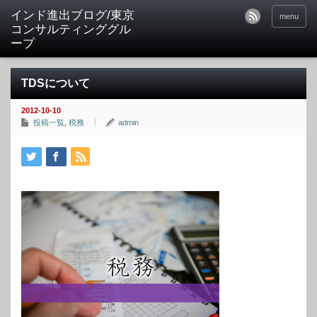
インド進出ブログ/東京
menu
コンサルティンググル
ープ
TDSについて
2012-10-10
投稿一覧
,
税務
admin