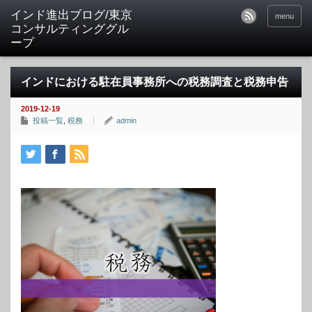
インド進出ブログ/東京
menu
コンサルティンググル
ープ
インドにおける駐在員事務所への税務調査と税務申告
2019-12-19
投稿一覧
,
税務
admin