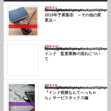
2019-2-1
Warning
: Undefined array key "show_category" in
/home/netst/kuno-cpa.co.jp/public_html/india_blog/wp-content/themes/gorgeous_tcd0
on line
183
2019年予算案④ ～その他の変
更点～
2020-4-17
Warning
: Undefined array key "show_category" in
/home/netst/kuno-cpa.co.jp/public_html/india_blog/wp-content/themes/gorgeous_tcd0
on line
183
インド 監査業務の流れについ
て
2013-1-8
Warning
: Undefined array key "show_category" in
/home/netst/kuno-cpa.co.jp/public_html/india_blog/wp-content/themes/gorgeous_tcd0
on line
183
『インド税務なんてへっちゃ
ら』サービスタックス編