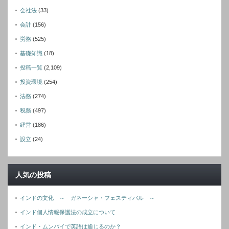
会社法
(33)
会計
(156)
労務
(525)
基礎知識
(18)
投稿一覧
(2,109)
投資環境
(254)
法務
(274)
税務
(497)
経営
(186)
設立
(24)
人気の投稿
インドの文化 ～ ガネーシャ・フェスティバル ～
インド個人情報保護法の成立について
インド・ムンバイで英語は通じるのか？