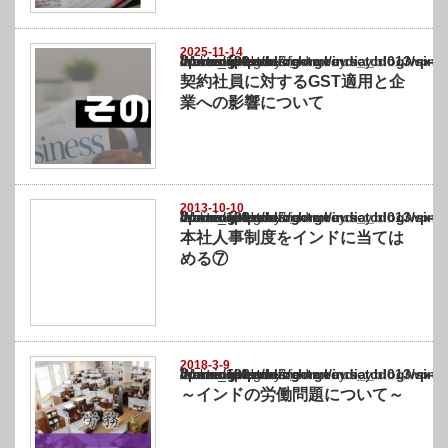
2025-11-14
Warning
: Undefined array key "show_category" in
/home/netst/kuno-cpa.co.jp/public_html/india_blog/wp-content/themes/gorgeous_tcd0
on line
183
契約社員に対するGST適用と企
業への影響について
2013-10-10
Warning
: Undefined array key "show_category" in
/home/netst/kuno-cpa.co.jp/public_html/india_blog/wp-content/themes/gorgeous_tcd0
on line
183
本社人事制度をインドに当ては
める⑦
2018-3-9
Warning
: Undefined array key "show_category" in
/home/netst/kuno-cpa.co.jp/public_html/india_blog/wp-content/themes/gorgeous_tcd0
on line
183
～インドの労働問題について～