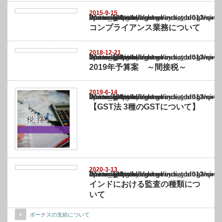
2015-9-15
Warning
: Undefined array key "show_category" in
/home/netst/kuno-cpa.co.jp/public_html/india_blog/wp-content/themes/gorgeous_tcd0
on line
183
コンプライアンス業務について
2018-12-21
Warning
: Undefined array key "show_category" in
/home/netst/kuno-cpa.co.jp/public_html/india_blog/wp-content/themes/gorgeous_tcd0
on line
183
2019年予算案 ～間接税～
2019-6-14
Warning
: Undefined array key "show_category" in
/home/netst/kuno-cpa.co.jp/public_html/india_blog/wp-content/themes/gorgeous_tcd0
on line
183
【GST法 3種のGSTについて】
2020-3-13
Warning
: Undefined array key "show_category" in
/home/netst/kuno-cpa.co.jp/public_html/india_blog/wp-content/themes/gorgeous_tcd0
on line
183
インドにおける監査の種類につ
いて
ボーナスの支給について