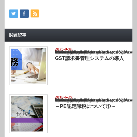
関連記事
2025-9-16
Warning
: Undefined array key "show_category" in
/home/netst/kuno-cpa.co.jp/public_html/india_blog/wp-content/themes/gorgeous_tcd0
on line
183
GST請求書管理システムの導入
2018-6-29
Warning
: Undefined array key "show_category" in
/home/netst/kuno-cpa.co.jp/public_html/india_blog/wp-content/themes/gorgeous_tcd0
on line
183
～PE認定課税について①～