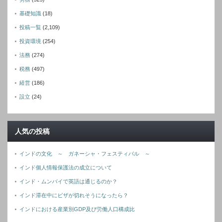
基礎知識
(18)
投稿一覧
(2,109)
投資環境
(254)
法務
(274)
税務
(497)
経営
(186)
設立
(24)
人気の投稿
インドの文化 ～ ガネーシャ・フェスティバル ～
インド個人情報保護法の成立について
インド・ムンバイで英語は通じるのか？
インド滞在中にビザが切れそうになったら？
インドにおける産業別GDP及び労働人口構成比