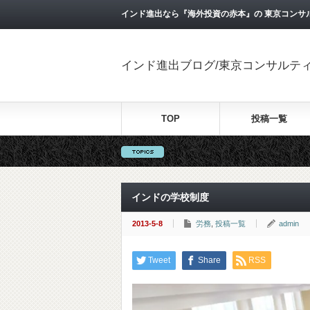
インド進出なら『海外投資の赤本』の 東京コンサ
インド進出ブログ/東京コンサルテ
TOP
投稿一覧
インドの学校制度
2013-5-8
労務
,
投稿一覧
admin
Tweet
Share
RSS