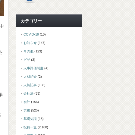
カテゴリー
日中
COVID-19
(10)
お知らせ
(147)
その他
(123)
を
ビザ
(3)
人事評価制度
(4)
人材紹介
(2)
人気記事
(108)
会社法
(33)
学
会計
(156)
労務
(525)
む
基礎知識
(18)
投稿一覧
(2,108)