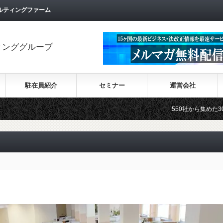
ルティングファーム
ィンググループ
駐在員紹介
セミナー
運営会社
550社から集めた30カ国の最新