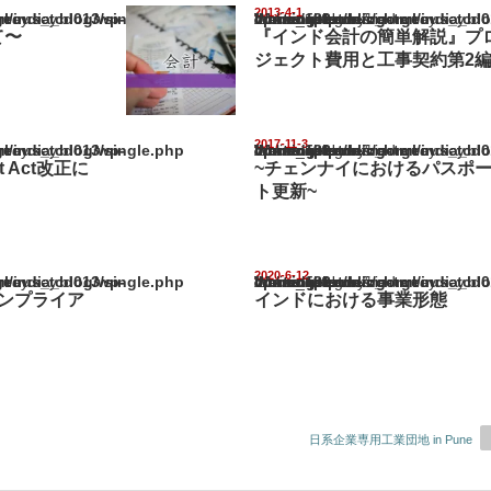
2013-4-1
ia_blog/wp-content/themes/gorgeous_tcd013/single.php
Warning
: Undefined array key "show_category" in
/home/netst/kuno-cpa.co.jp/public_html/india_blog/wp-content/them
on line
183
て〜
『インド会計の簡単解説』プ
ジェクト費用と工事契約第2
2017-11-3
ia_blog/wp-content/themes/gorgeous_tcd013/single.php
Warning
: Undefined array key "show_category" in
/home/netst/kuno-cpa.co.jp/public_html/india_blog/wp-content/them
on line
183
fit Act改正に
~チェンナイにおけるパスポ
ト更新~
2020-6-12
ia_blog/wp-content/themes/gorgeous_tcd013/single.php
Warning
: Undefined array key "show_category" in
/home/netst/kuno-cpa.co.jp/public_html/india_blog/wp-content/them
on line
183
ンプライア
インドにおける事業形態
日系企業専用工業団地 in Pune