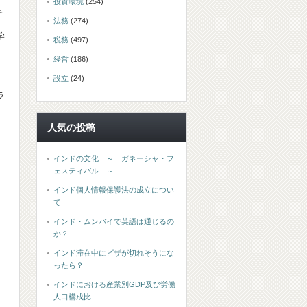
投資環境
(254)
で
法務
(274)
学
税務
(497)
経営
(186)
設立
(24)
ラ
人気の投稿
インドの文化 ～ ガネーシャ・フ
ェスティバル ～
インド個人情報保護法の成立につい
て
インド・ムンバイで英語は通じるの
か？
インド滞在中にビザが切れそうにな
ったら？
インドにおける産業別GDP及び労働
人口構成比