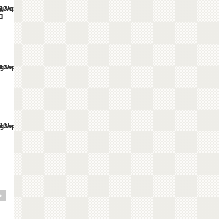
es/gorgeous_tcd013/single.php
ロ
編
es/gorgeous_tcd013/single.php
ー
es/gorgeous_tcd013/single.php