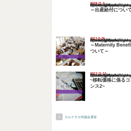
2018-11-2
Warning
: Undefined array key "show_category" in
/home/netst/kuno-cpa.co.jp/public_html/ind
on line
183
～出産給付につい
2017-5-26
Warning
: Undefined array key "show_category" in
/home/netst/kuno-cpa.co.jp/public_html/ind
on line
183
～Maternity Bene
ついて～
2017-11-17
Warning
: Undefined array key "show_category" in
/home/netst/kuno-cpa.co.jp/public_html/ind
on line
183
~移転価格に係るコ
ンス2~
カルナタカ州議会選挙