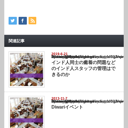
関連記事
2019-6-21
Warning
: Undefined array key "show_category" in
/home/netst/kuno-cpa.co.jp/public_html/india_blog/wp-content/themes/gorgeous_tcd0
on line
183
インド人同士の癒着の問題など
のインド人スタッフの管理はで
きるのか
2013-11-7
Warning
: Undefined array key "show_category" in
/home/netst/kuno-cpa.co.jp/public_html/india_blog/wp-content/themes/gorgeous_tcd0
on line
183
Diwariイベント