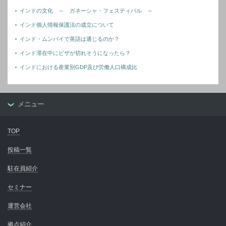
インドの文化 ～ ガネーシャ・フェスティバル ～
インド個人情報保護法の成立について
インド・ムンバイで英語は通じるのか？
インド滞在中にビザが切れそうになったら？
インドにおける産業別GDP及び労働人口構成比
メニュー
TOP
投稿一覧
駐在員紹介
セミナー
運営会社
拠点紹介