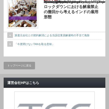
Warning
: Undefined array key "show_category" in
/home/netst/kuno-cpa.co.jp/public_html/india_blog/wp-content/themes/gorgeous_tcd0
on line
183
ロックダウンにおける解雇禁止
の撤回から考えるインドの雇用
形態
派遣元会社との契約解消による当該従業員解雇時の手当て免除
「今更聞けないTANを取る意味」
トップページに戻る
運営会社HPはこちら