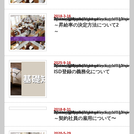
2018-3-16
Warning
: Undefined array key "show_category" in
/home/netst/kuno-cpa.co.jp/public_html/india_blog/wp-content/themes/gorgeous_tcd0
on line
183
～昇給率の決定方法について2
～
2025-9-16
Warning
: Undefined array key "show_category" in
/home/netst/kuno-cpa.co.jp/public_html/india_blog/wp-content/themes/gorgeous_tcd0
on line
183
ISD登録の義務化について
2018-8-31
Warning
: Undefined array key "show_category" in
/home/netst/kuno-cpa.co.jp/public_html/india_blog/wp-content/themes/gorgeous_tcd0
on line
183
～契約社員の雇用について〜
2020-5-29