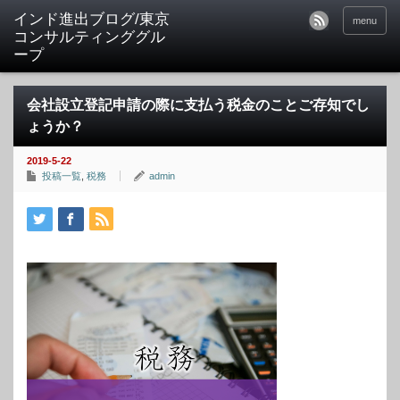
インド進出ブログ/東京
menu
コンサルティンググル
ープ
会社設立登記申請の際に支払う税金のことご存知でし
ょうか？
2019-5-22
投稿一覧
,
税務
admin