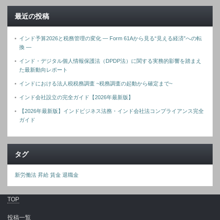
最近の投稿
インド予算2026と税務管理の変化 ― Form 61Aから見る“見える経済”への転
換 ―
インド・デジタル個人情報保護法（DPDP法）に関する実務的影響を踏まえ
た最新動向レポート
インドにおける法人税税務調査 ~税務調査の起動から確定まで~
インド会社設立の完全ガイド【2026年最新版】
【2026年最新版】インドビジネス法務・インド会社法コンプライアンス完全
ガイド
タグ
新労働法
昇給
賃金
退職金
TOP
投稿一覧