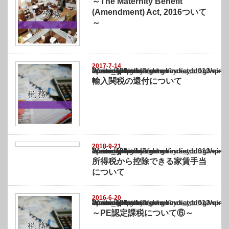
～The Maternity Benefit
(Amendment) Act, 2016ついて
～
2017-7-14
Warning
: Undefined array key "show_category" in
/home/netst/kuno-cpa.co.jp/public_html/india_blog/wp-content/themes/gorgeous_tcd0
on line
183
輸入関税の還付について
2018-9-21
Warning
: Undefined array key "show_category" in
/home/netst/kuno-cpa.co.jp/public_html/india_blog/wp-content/themes/gorgeous_tcd0
on line
183
所得税から控除できる家賃手当
について
2016-6-20
Warning
: Undefined array key "show_category" in
/home/netst/kuno-cpa.co.jp/public_html/india_blog/wp-content/themes/gorgeous_tcd0
on line
183
～PE認定課税について⑥～