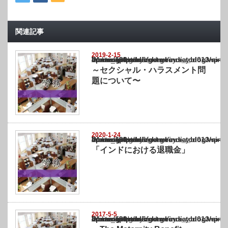
関連記事
2019-2-15
Warning
: Undefined array key "show_category" in
/home/netst/kuno-cpa.co.jp/public_html/india_blog/wp-content/themes/gorgeous_tcd0
on line
183
～セクシャル・ハラスメント問
題について〜
2020-1-24
Warning
: Undefined array key "show_category" in
/home/netst/kuno-cpa.co.jp/public_html/india_blog/wp-content/themes/gorgeous_tcd0
on line
183
「インドにおける退職金」
2017-5-5
Warning
: Undefined array key "show_category" in
/home/netst/kuno-cpa.co.jp/public_html/india_blog/wp-content/themes/gorgeous_tcd0
on line
183