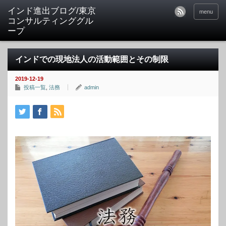
インド進出ブログ/東京
menu
コンサルティンググル
ープ
インドでの現地法人の活動範囲とその制限
2019-12-19
投稿一覧
,
法務
admin