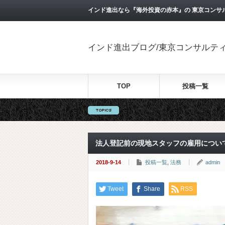
インド進出なら『海外投資の赤本』の 東京コンサ
インド進出ブログ/東京コンサルテ
TOP
投稿一覧
法人登記前の現地スタッフの雇用につい
2018-9-14
投稿一覧
,
法務
admin
Tweet
Share
RSS