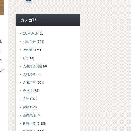
カテゴリー
COVID-19
(10)
モ
お知らせ
(148)
その他
(124)
っ
ビザ
(3)
さ
人事評価制度
(4)
ン
人材紹介
(2)
人気記事
(109)
会社法
(33)
会計
(156)
労務
(525)
基礎知識
(18)
投稿一覧
(2,109)