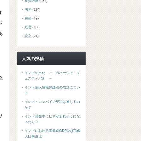
投資環境
(254)
法務
(274)
す
税務
(497)
ド
経営
(186)
あ
設立
(24)
人気の投稿
インドの文化 ～ ガネーシャ・フ
と
ェスティバル ～
インド個人情報保護法の成立につい
て
インド・ムンバイで英語は通じるの
か？
サ
インド滞在中にビザが切れそうにな
ったら？
インドにおける産業別GDP及び労働
人口構成比