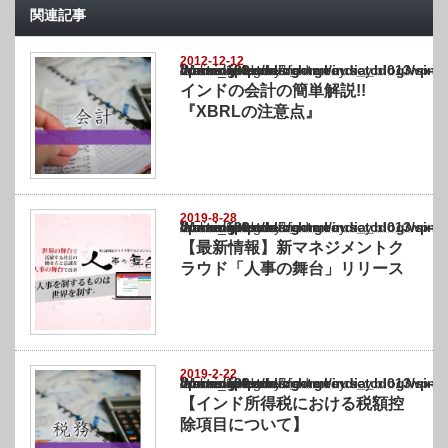
関連記事
2012-12-12
Warning
: Undefined array key "show_category" in
/home/netst/kuno-cpa.co.jp/public_html/india_blog/wp-content/themes/gorgeous_tcd0
on line
183
インドの会計の簡単解説!!
『XBRLの注意点』
2019-8-28
Warning
: Undefined array key "show_category" in
/home/netst/kuno-cpa.co.jp/public_html/india_blog/wp-content/themes/gorgeous_tcd0
on line
183
【最新情報】新マネジメントク
ラウド「人事の舞台」リリース
2019-2-22
Warning
: Undefined array key "show_category" in
/home/netst/kuno-cpa.co.jp/public_html/india_blog/wp-content/themes/gorgeous_tcd0
on line
183
【インド所得税における税額控
除項目について】