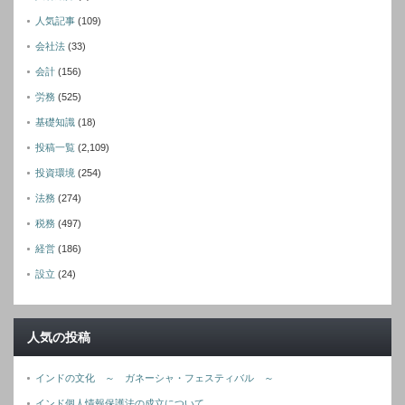
人気記事
(109)
会社法
(33)
会計
(156)
労務
(525)
基礎知識
(18)
投稿一覧
(2,109)
投資環境
(254)
法務
(274)
税務
(497)
経営
(186)
設立
(24)
人気の投稿
インドの文化 ～ ガネーシャ・フェスティバル ～
インド個人情報保護法の成立について