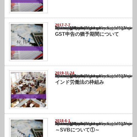
2017-7-7
Warning
: Undefined array key "show_category" in
/home/netst/kuno-cpa.co.jp/public_html/india_blog/wp-content/themes/gorgeous_tcd0
on line
183
GST申告の猶予期間について
2019-11-24
Warning
: Undefined array key "show_category" in
/home/netst/kuno-cpa.co.jp/public_html/india_blog/wp-content/themes/gorgeous_tcd0
on line
183
インド労働法の枠組み
2018-6-1
Warning
: Undefined array key "show_category" in
/home/netst/kuno-cpa.co.jp/public_html/india_blog/wp-content/themes/gorgeous_tcd0
on line
183
～SVBについて①～