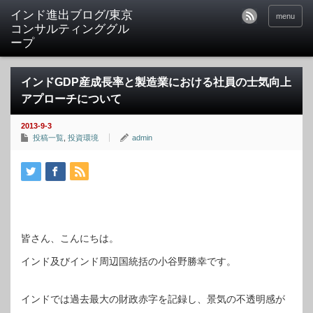
インド進出ブログ/東京
menu
コンサルティンググル
ープ
インドGDP産成長率と製造業における社員の士気向上
アプローチについて
2013-9-3
投稿一覧
,
投資環境
admin
皆さん、こんにちは。
インド及びインド周辺国統括の小谷野勝幸です。
インドでは過去最大の財政赤字を記録し、景気の不透明感が