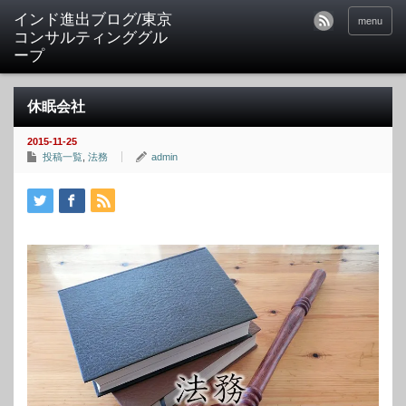
インド進出ブログ/東京
menu
コンサルティンググル
ープ
休眠会社
2015-11-25
投稿一覧
,
法務
admin