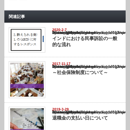
関連記事
2020-2-7
Warning
: Undefined array key "show_category" in
/home/netst/kuno-cpa.co.jp/public_html/india_blog/wp-content/themes/gorgeous_tcd0
on line
183
インドにおける民事訴訟の一般
的な流れ
2017-11-17
Warning
: Undefined array key "show_category" in
/home/netst/kuno-cpa.co.jp/public_html/india_blog/wp-content/themes/gorgeous_tcd0
on line
183
～社会保険制度について～
2019-3-29
Warning
: Undefined array key "show_category" in
/home/netst/kuno-cpa.co.jp/public_html/india_blog/wp-content/themes/gorgeous_tcd0
on line
183
退職金の支払い日について