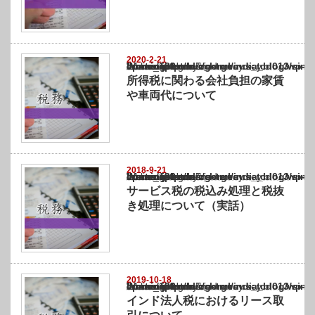
2020-2-21
Warning
: Undefined array key "show_category" in
/home/netst/kuno-cpa.co.jp/public_html/india_blog/wp-content/themes/gorgeous_tcd0
on line
183
所得税に関わる会社負担の家賃
や車両代について
2018-9-21
Warning
: Undefined array key "show_category" in
/home/netst/kuno-cpa.co.jp/public_html/india_blog/wp-content/themes/gorgeous_tcd0
on line
183
サービス税の税込み処理と税抜
き処理について（実話）
2019-10-18
Warning
: Undefined array key "show_category" in
/home/netst/kuno-cpa.co.jp/public_html/india_blog/wp-content/themes/gorgeous_tcd0
on line
183
インド法人税におけるリース取