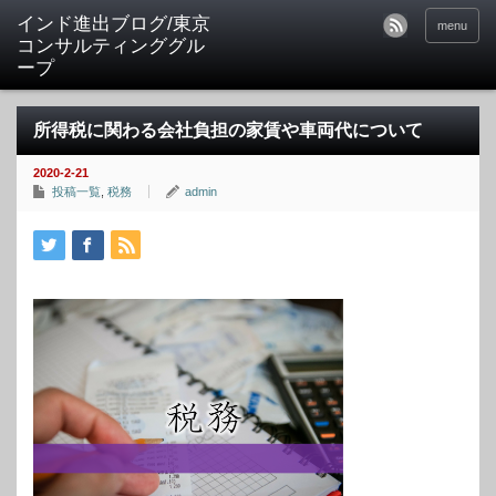
インド進出ブログ/東京
menu
コンサルティンググル
ープ
所得税に関わる会社負担の家賃や車両代について
2020-2-21
投稿一覧
,
税務
admin