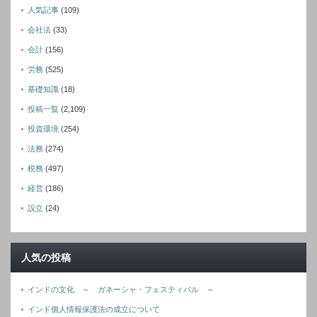
人気記事
(109)
会社法
(33)
会計
(156)
労務
(525)
基礎知識
(18)
投稿一覧
(2,109)
投資環境
(254)
法務
(274)
税務
(497)
経営
(186)
設立
(24)
人気の投稿
インドの文化 ～ ガネーシャ・フェスティバル ～
インド個人情報保護法の成立について