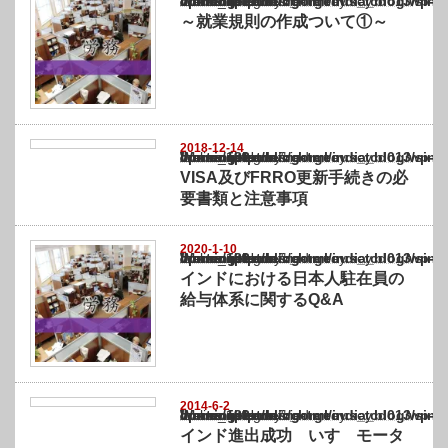
Warning
: Undefined array key "show_category" in
/home/netst/kuno-cpa.co.jp/public_html/india_blog/wp-content/themes/gorgeous_tcd0
on line
183
～就業規則の作成ついて①～
2018-12-14
Warning
: Undefined array key "show_category" in
/home/netst/kuno-cpa.co.jp/public_html/india_blog/wp-content/themes/gorgeous_tcd0
on line
183
VISA及びFRRO更新手続きの必
要書類と注意事項
2020-1-10
Warning
: Undefined array key "show_category" in
/home/netst/kuno-cpa.co.jp/public_html/india_blog/wp-content/themes/gorgeous_tcd0
on line
183
インドにおける日本人駐在員の
給与体系に関するQ&A
2014-6-2
Warning
: Undefined array key "show_category" in
/home/netst/kuno-cpa.co.jp/public_html/india_blog/wp-content/themes/gorgeous_tcd0
on line
183
インド進出成功 いすゞモータ