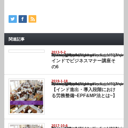
関連記事
2013-5-2
Warning
: Undefined array key "show_category" in
/home/netst/kuno-cpa.co.jp/public_html/india_blog/wp-content/themes/gorgeous_tcd0
on line
183
インドでビジネスマナー講座そ
の6
2019-1-18
Warning
: Undefined array key "show_category" in
/home/netst/kuno-cpa.co.jp/public_html/india_blog/wp-content/themes/gorgeous_tcd0
on line
183
【インド進出・導入段階におけ
る労務整備~EPF&MP法とは~】
2017-10-6