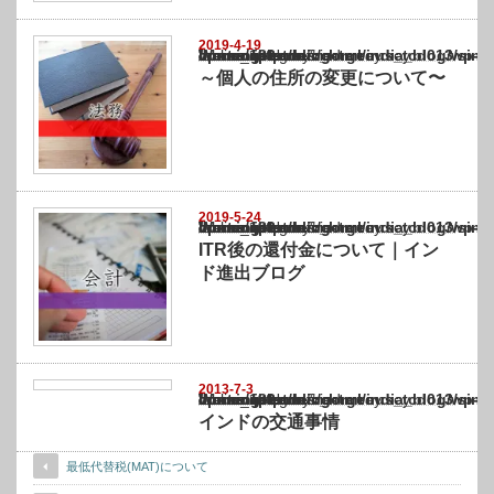
2019-4-19
Warning
: Undefined array key "show_category" in
/home/netst/kuno-cpa.co.jp/public_html/india_blog/wp-content/themes/gorgeous_tcd0
on line
183
～個人の住所の変更について〜
2019-5-24
Warning
: Undefined array key "show_category" in
/home/netst/kuno-cpa.co.jp/public_html/india_blog/wp-content/themes/gorgeous_tcd0
on line
183
ITR後の還付金について｜イン
ド進出ブログ
2013-7-3
Warning
: Undefined array key "show_category" in
/home/netst/kuno-cpa.co.jp/public_html/india_blog/wp-content/themes/gorgeous_tcd0
on line
183
インドの交通事情
最低代替税(MAT)について