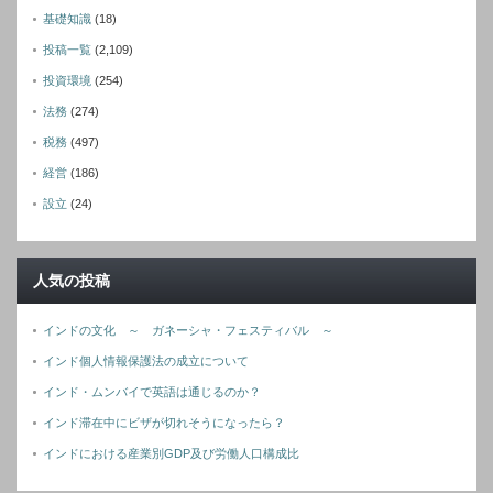
基礎知識
(18)
投稿一覧
(2,109)
投資環境
(254)
法務
(274)
税務
(497)
経営
(186)
設立
(24)
人気の投稿
インドの文化 ～ ガネーシャ・フェスティバル ～
インド個人情報保護法の成立について
インド・ムンバイで英語は通じるのか？
インド滞在中にビザが切れそうになったら？
インドにおける産業別GDP及び労働人口構成比