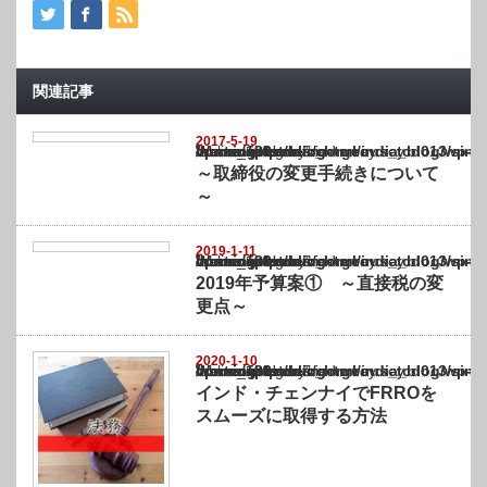
関連記事
2017-5-19
Warning
: Undefined array key "show_category" in
/home/netst/kuno-cpa.co.jp/public_html/india_blog/wp-content/themes/gorgeous_tcd0
on line
183
～取締役の変更手続きについて
～
2019-1-11
Warning
: Undefined array key "show_category" in
/home/netst/kuno-cpa.co.jp/public_html/india_blog/wp-content/themes/gorgeous_tcd0
on line
183
2019年予算案① ～直接税の変
更点～
2020-1-10
Warning
: Undefined array key "show_category" in
/home/netst/kuno-cpa.co.jp/public_html/india_blog/wp-content/themes/gorgeous_tcd0
on line
183
インド・チェンナイでFRROを
スムーズに取得する方法