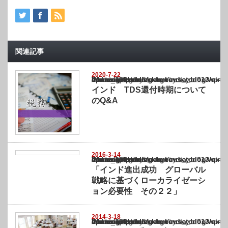
関連記事
2020-7-22
Warning
: Undefined array key "show_category" in
/home/netst/kuno-cpa.co.jp/public_html/india_blog/wp-content/themes/gorgeous_tcd0
on line
183
インド TDS還付時期について
のQ&A
2016-3-14
Warning
: Undefined array key "show_category" in
/home/netst/kuno-cpa.co.jp/public_html/india_blog/wp-content/themes/gorgeous_tcd0
on line
183
「インド進出成功 グローバル
戦略に基づくローカライゼーシ
ョン必要性 その２２」
2014-3-18
Warning
: Undefined array key "show_category" in
/home/netst/kuno-cpa.co.jp/public_html/india_blog/wp-content/themes/gorgeous_tcd0
on line
183