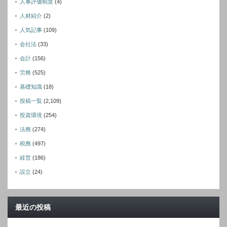
人事評価制度
(4)
人材紹介
(2)
人気記事
(109)
会社法
(33)
会計
(156)
労務
(525)
基礎知識
(18)
投稿一覧
(2,109)
投資環境
(254)
法務
(274)
税務
(497)
経営
(186)
設立
(24)
最近の投稿