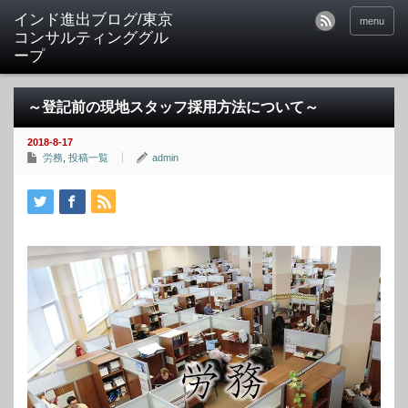
インド進出ブログ/東京
menu
コンサルティンググル
ープ
～登記前の現地スタッフ採用方法について～
2018-8-17
労務
,
投稿一覧
admin