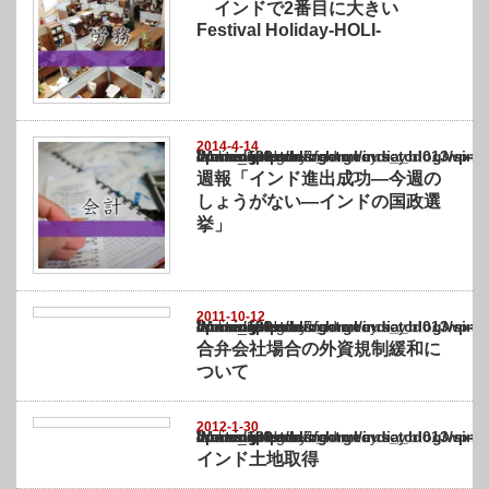
インドで2番目に大きい
Festival Holiday‐HOLI‐
2014-4-14
Warning
: Undefined array key "show_category" in
/home/netst/kuno-cpa.co.jp/public_html/india_blog/wp-content/themes/gorgeous_tcd0
on line
183
週報「インド進出成功―今週の
しょうがない―インドの国政選
挙」
2011-10-12
Warning
: Undefined array key "show_category" in
/home/netst/kuno-cpa.co.jp/public_html/india_blog/wp-content/themes/gorgeous_tcd0
on line
183
合弁会社場合の外資規制緩和に
ついて
2012-1-30
Warning
: Undefined array key "show_category" in
/home/netst/kuno-cpa.co.jp/public_html/india_blog/wp-content/themes/gorgeous_tcd0
on line
183
インド土地取得