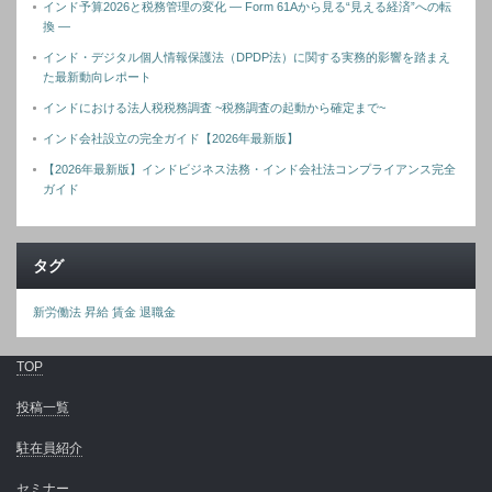
インド予算2026と税務管理の変化 ― Form 61Aから見る“見える経済”への転
換 ―
インド・デジタル個人情報保護法（DPDP法）に関する実務的影響を踏まえ
た最新動向レポート
インドにおける法人税税務調査 ~税務調査の起動から確定まで~
インド会社設立の完全ガイド【2026年最新版】
【2026年最新版】インドビジネス法務・インド会社法コンプライアンス完全
ガイド
タグ
新労働法
昇給
賃金
退職金
TOP
投稿一覧
駐在員紹介
セミナー