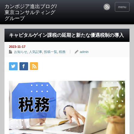
カンボジア進出ブログ/
menu
東京コンサルティング
グループ
キャピタルゲイン課税の延期と新たな優遇税制の導入
2023-11-17
お知らせ
,
人気記事
,
投稿一覧
,
税務
admin