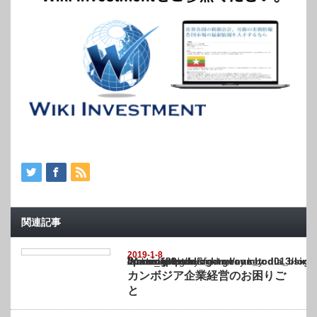
関連記事
2019-1-8
Warning
: Undefined array key "show_category" in
/home/netst/kuno-cpa.co.jp/public_html/cambodia_blog/wp-content/themes/gorgeous_tcd0
on line
183
カンボジア企業経営のお困りご
と