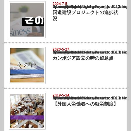
2024-7-5
Warning
: Undefined array key "show_category" in
/home/netst/kuno-cpa.co.jp/public_html/cambodia_blog/wp-content/themes/gorgeous_tcd0
on line
183
国道建設プロジェクトの進捗状
況
2020-5-27
Warning
: Undefined array key "show_category" in
/home/netst/kuno-cpa.co.jp/public_html/cambodia_blog/wp-content/themes/gorgeous_tcd0
on line
183
カンボジア設立の時の留意点
2019-5-14
Warning
: Undefined array key "show_category" in
/home/netst/kuno-cpa.co.jp/public_html/cambodia_blog/wp-content/themes/gorgeous_tcd0
on line
183
【外国人労働者への就労制度】