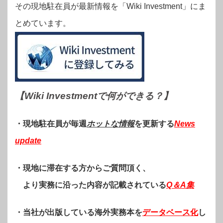
その現地駐在員が最新情報を「Wiki Investment」にま
とめています。
【Wiki Investmentで何ができる？
】
・現地駐在員が毎週
ホットな情報
を更新する
News
update
・現地に滞在する方からご質問頂く、
より実務に沿った内容が記載されている
Q＆A集
・当社が出版している海外実務本を
データベース化
し