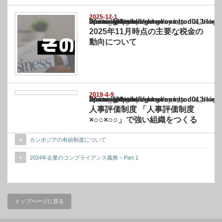
2025-12-1
Warning
: Undefined array key "show_category" in
/home/netst/kuno-cpa.co.jp/public_html/cambodia_blog/wp-content/themes/gorgeous_tcd0
on line
183
2025年11月時点の主要な税金の
動向について
2019-4-9
Warning
: Undefined array key "show_category" in
/home/netst/kuno-cpa.co.jp/public_html/cambodia_blog/wp-content/themes/gorgeous_tcd0
on line
183
人事評価制度 「人事評価制度
×○○×○○」で強い組織をつくる
カンボジアの有給制度について
2024年企業のコンプライアンス義務 – Part 1
トップページに戻る