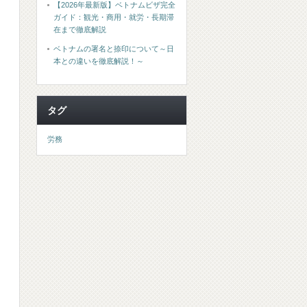
【2026年最新版】ベトナムビザ完全
ガイド：観光・商用・就労・長期滞
在まで徹底解説
ベトナムの署名と捺印について～日
本との違いを徹底解説！～
タグ
労務