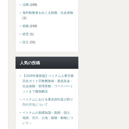
法務
(159)
海外勤務者をめぐる税務、社会保険
(1)
税務
(218)
経営
(1)
設立
(31)
人気の投稿
【2026年最新版】ベトナム人事労務
完全ガイド労務費推移・最低賃金・
社会保険・管理実務・ワークパーミ
ットまで徹底解説
ベトナムにおける署名捺印及び割り
印の方法について
ベトナムの基礎知識～面積・国土、
地形、河川、土地・植物・動物につ
いて～