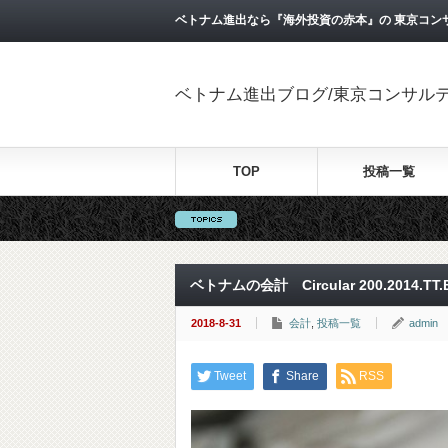
ベトナム進出なら『海外投資の赤本』の 東京コン
ベトナム進出ブログ/東京コンサル
TOP
投稿一覧
ベトナムの会計 Circular 200.2014.TT.BT
2018-8-31
会計
,
投稿一覧
admin
Tweet
Share
RSS