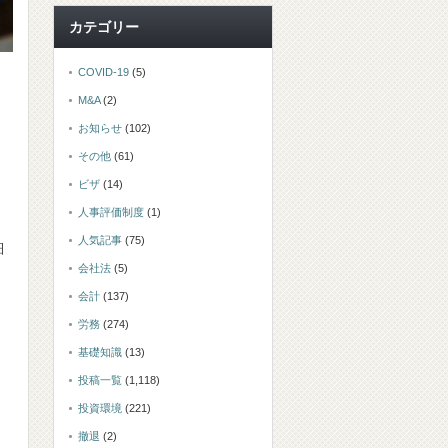
カテゴリー
COVID-19
(5)
M&A
(2)
お知らせ
(102)
その他
(61)
ビザ
(14)
人事評価制度
(1)
人気記事
(75)
細
会社法
(5)
会計
(137)
労務
(274)
基礎知識
(13)
投稿一覧
(1,118)
投資環境
(221)
撤退
(2)