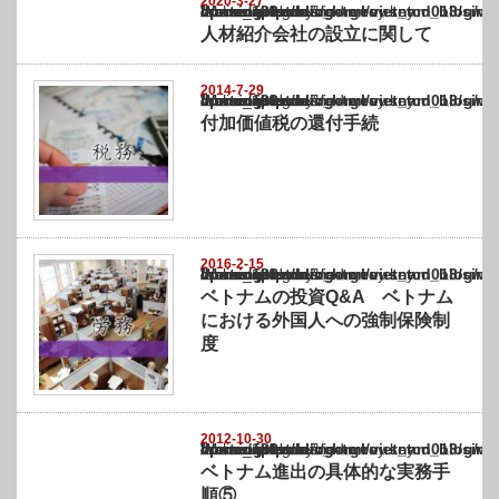
2020-3-27
Warning
: Undefined array key "show_category" in
/home/netst/kuno-cpa.co.jp/public_html/vietnam_blog/wp-content/themes/gorgeous_tcd0
on line
183
人材紹介会社の設立に関して
2014-7-29
Warning
: Undefined array key "show_category" in
/home/netst/kuno-cpa.co.jp/public_html/vietnam_blog/wp-content/themes/gorgeous_tcd0
on line
183
付加価値税の還付手続
2016-2-15
Warning
: Undefined array key "show_category" in
/home/netst/kuno-cpa.co.jp/public_html/vietnam_blog/wp-content/themes/gorgeous_tcd0
on line
183
ベトナムの投資Q&A ベトナム
における外国人への強制保険制
度
2012-10-30
Warning
: Undefined array key "show_category" in
/home/netst/kuno-cpa.co.jp/public_html/vietnam_blog/wp-content/themes/gorgeous_tcd0
on line
183
ベトナム進出の具体的な実務手
順⑤