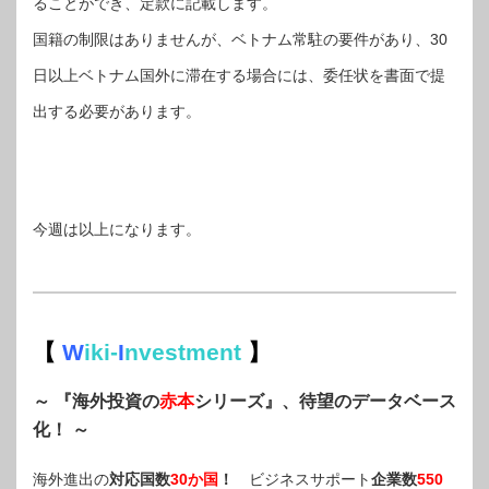
ることができ、定款に記載します。
国籍の制限はありませんが、ベトナム常駐の要件があり、30
日以上ベトナム国外に滞在する場合には、委任状を書面で提
出する必要があります。
今週は以上になります。
【
W
iki-
I
nvestment
】
～ 『海外投資の
赤本
シリーズ』、待望のデータベース
化！ ～
海外進出の
対応国数
30か国
！
ビジネスサポート
企業数
550