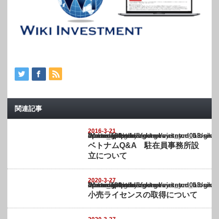
関連記事
2016-3-21
Warning
: Undefined array key "show_category" in
/home/netst/kuno-cpa.co.jp/public_html/vietnam_blog/wp-content/themes/gorgeous_tcd0
on line
183
ベトナムQ&A 駐在員事務所設
立について
2020-3-27
Warning
: Undefined array key "show_category" in
/home/netst/kuno-cpa.co.jp/public_html/vietnam_blog/wp-content/themes/gorgeous_tcd0
on line
183
小売ライセンスの取得について