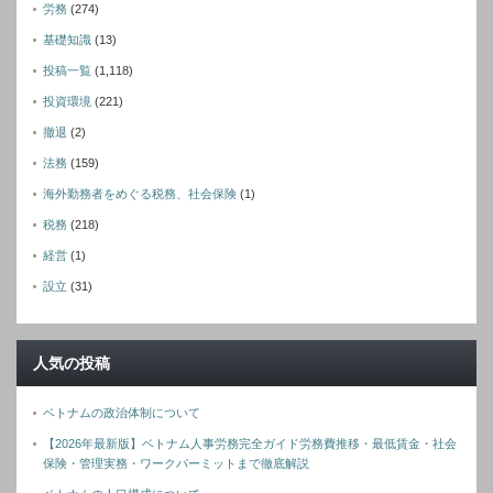
労務
(274)
基礎知識
(13)
投稿一覧
(1,118)
投資環境
(221)
撤退
(2)
法務
(159)
海外勤務者をめぐる税務、社会保険
(1)
税務
(218)
経営
(1)
設立
(31)
人気の投稿
ベトナムの政治体制について
【2026年最新版】ベトナム人事労務完全ガイド労務費推移・最低賃金・社会
保険・管理実務・ワークパーミットまで徹底解説