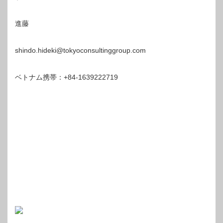
進藤
shindo.hideki@tokyoconsultinggroup.com
ベトナム携帯：+84-1639222719