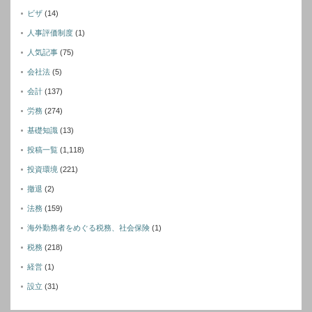
ビザ
(14)
人事評価制度
(1)
人気記事
(75)
会社法
(5)
会計
(137)
労務
(274)
基礎知識
(13)
投稿一覧
(1,118)
投資環境
(221)
撤退
(2)
法務
(159)
海外勤務者をめぐる税務、社会保険
(1)
税務
(218)
経営
(1)
設立
(31)