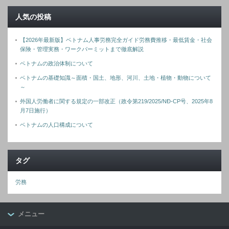
人気の投稿
【2026年最新版】ベトナム人事労務完全ガイド労務費推移・最低賃金・社会
保険・管理実務・ワークパーミットまで徹底解説
ベトナムの政治体制について
ベトナムの基礎知識～面積・国土、地形、河川、土地・植物・動物について
～
外国人労働者に関する規定の一部改正（政令第219/2025/NĐ-CP号、2025年8
月7日施行）
ベトナムの人口構成について
タグ
労務
メニュー