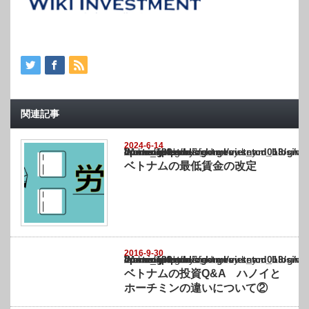
関連記事
2024-6-14
Warning
: Undefined array key "show_category" in
/home/netst/kuno-cpa.co.jp/public_html/vietnam_blog/wp-content/themes/gorgeous_tcd0
on line
183
ベトナムの最低賃金の改定
2016-9-30
Warning
: Undefined array key "show_category" in
/home/netst/kuno-cpa.co.jp/public_html/vietnam_blog/wp-content/themes/gorgeous_tcd0
on line
183
ベトナムの投資Q&A ハノイと
ホーチミンの違いについて②