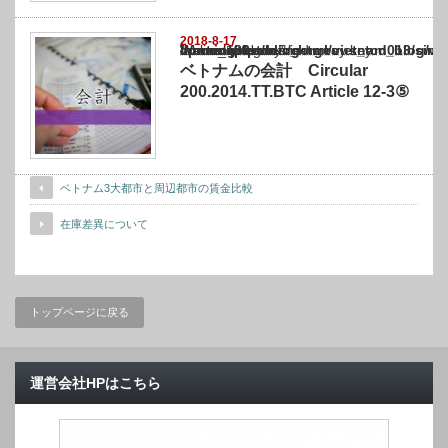
2018-8-17
Warning
: Undefined array key "show_category" in
/home/netst/kuno-cpa.co.jp/public_html/vietnam_blog/wp-content/themes/gorgeous_tcd0
on line
183
ベトナムの会計 Circular
200.2014.TT.BTC Article 12-3⑤
ベトナム3大都市と周辺都市の賃金比較
在庫差異について
トップページに戻る
運営会社HPはこちら