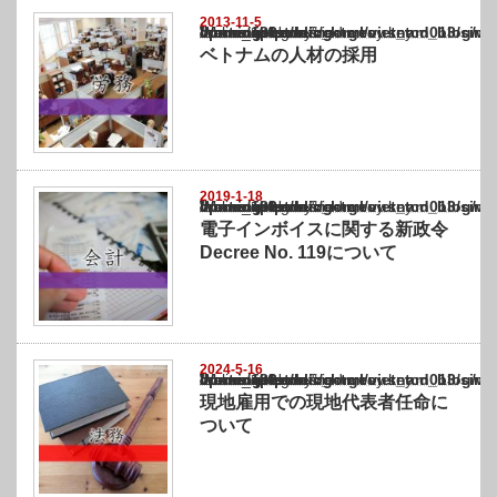
2013-11-5
Warning
: Undefined array key "show_category" in
/home/netst/kuno-cpa.co.jp/public_html/vietnam_blog/wp-content/themes/gorgeous_tcd0
on line
183
ベトナムの人材の採用
2019-1-18
Warning
: Undefined array key "show_category" in
/home/netst/kuno-cpa.co.jp/public_html/vietnam_blog/wp-content/themes/gorgeous_tcd0
on line
183
電子インボイスに関する新政令
Decree No. 119について
2024-5-16
Warning
: Undefined array key "show_category" in
/home/netst/kuno-cpa.co.jp/public_html/vietnam_blog/wp-content/themes/gorgeous_tcd0
on line
183
現地雇用での現地代表者任命に
ついて