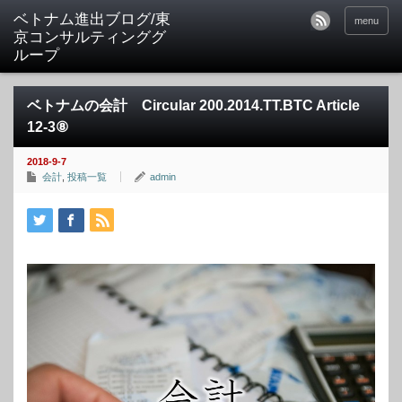
ベトナム進出ブログ/東
menu
京コンサルティンググ
ループ
ベトナムの会計 Circular 200.2014.TT.BTC Article
12-3⑧
2018-9-7
会計
,
投稿一覧
admin