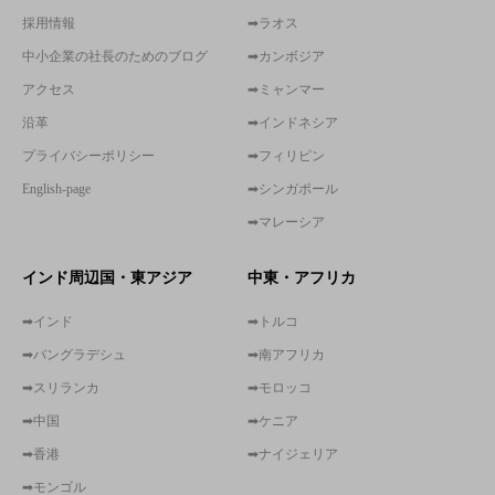
採用情報
➡ラオス
中小企業の社長のためのブログ
➡カンボジア
アクセス
➡ミャンマー
沿革
➡インドネシア
プライバシーポリシー
➡フィリピン
English-page
➡シンガポール
➡マレーシア
インド周辺国・東アジア
中東・アフリカ
➡インド
➡トルコ
➡バングラデシュ
➡南アフリカ
➡スリランカ
➡モロッコ
➡中国
➡ケニア
➡香港
➡ナイジェリア
➡モンゴル