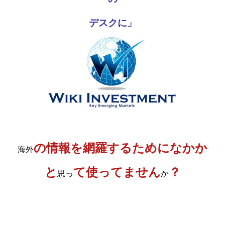
デスクに」
の情報を網羅するためになかか
海外
と
て使ってません
？
思っ
か