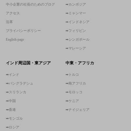
中小企業の社長のためのブログ
➡カンボジア
アクセス
➡ミャンマー
沿革
➡インドネシア
プライバシーポリシー
➡フィリピン
English-page
➡シンガポール
➡マレーシア
インド周辺国・東アジア
中東・アフリカ
➡インド
➡トルコ
➡バングラデシュ
➡南アフリカ
➡スリランカ
➡モロッコ
➡中国
➡ケニア
➡香港
➡ナイジェリア
➡モンゴル
➡ロシア