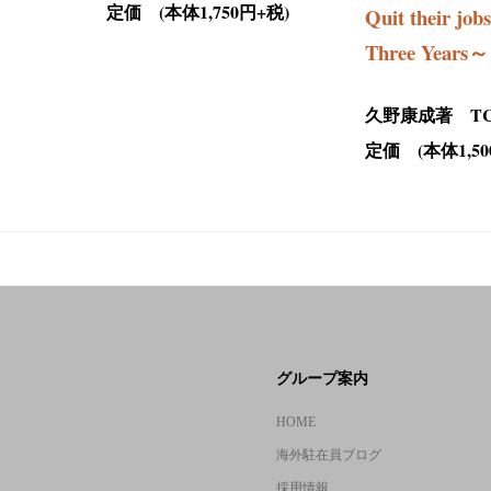
定価 (本体1,750円+税)
Quit their job
Three Years
久野康成著 T
定価 (本体1,50
グループ案内
HOME
海外駐在員ブログ
採用情報