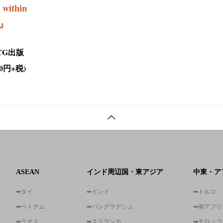
s within
～』
CG出版
0円+税)
ASEAN
インド周辺国・東アジア
中東・ア
➡タイ
➡インド
➡トルコ
➡ベトナム
➡バングラデシュ
➡南アフリ
➡ラオス
➡スリランカ
➡モロッコ