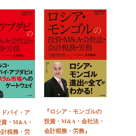
『ロシア・モンゴルの
・ドバイ・ア
投資・M&A・会社法・
資・M&A・
会計税務・労務
』
会計税務・労