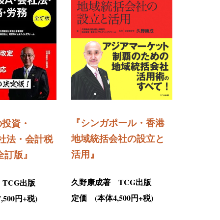
『
シンガポール・香港
の投資・
地域統括会社の設立と
社法・会計税
活用
』
全訂版
』
久野康成著 TCG出版
TCG出版
定価 (本体4,500円+税)
500円+税)