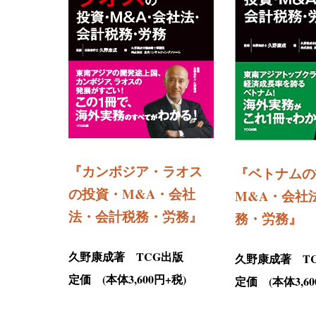
『カンボジア・ラオス
『
ベトナムの
の投資・M&A・会社
M&A・会社
法・会計税務・労務』
務・労務
』
久野康成著 TCG出版
久野康成著 T
定価 (本体3,600円+税)
定価 (本体3,60