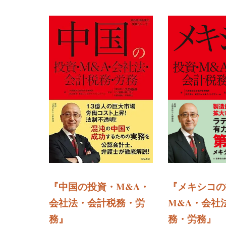
『メキシコの
『中国の投資・M&A・
M&A・会社
会社法・会計税務・労
務・労務
』
務
』