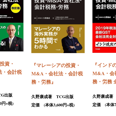
投資・
『インド
『マレーシア
の投資・
法・会計税
M&A・会
M&A・会社法・会計税
務・労務 
務・労務
』
CG出版
久野康成著 
久野康成著 TCG出版
0円+税)
定価 (本体7,
定価 (本体3,600円+税)