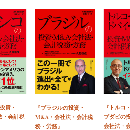
『トルコ
投資・
『ブラジルの投資・
ブダビの投
法・会計税
M&A・会社法・会計税
会社法・
務・労務
』