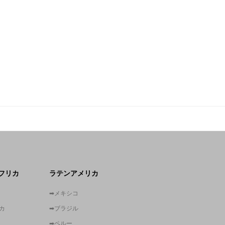
フリカ
ラテンアメリカ
➡メキシコ
カ
➡ブラジル
➡ペルー