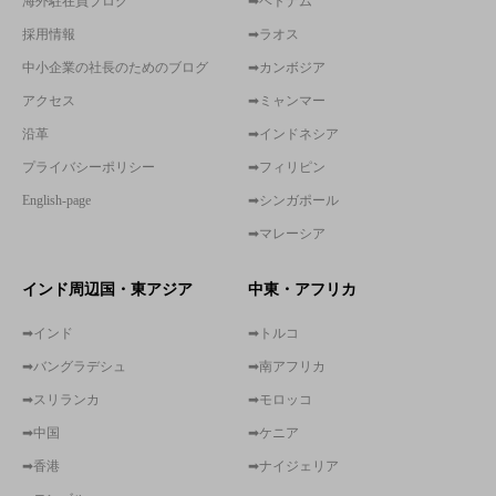
海外駐在員ブログ
➡ベトナム
採用情報
➡ラオス
中小企業の社長のためのブログ
➡カンボジア
アクセス
➡ミャンマー
沿革
➡インドネシア
プライバシーポリシー
➡フィリピン
English-page
➡シンガポール
➡マレーシア
インド周辺国・東アジア
中東・アフリカ
➡インド
➡トルコ
➡バングラデシュ
➡南アフリカ
➡スリランカ
➡モロッコ
➡中国
➡ケニア
➡香港
➡ナイジェリア