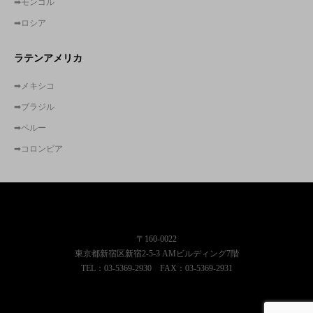
➡モンゴル
➡ロシア
ラテンアメリカ
➡メキシコ
➡ブラジル
➡ペルー
➡コロンビア
株式会社東京コンサルティングファーム
〒160-0022
東京都新宿区新宿2-5-3 AMビルディング7階
TEL：03-5369-2930 FAX：03-5369-2931