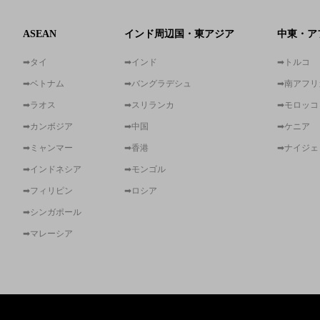
ASEAN
インド周辺国・東アジア
中東・ア
➡タイ
➡インド
➡トルコ
➡ベトナム
➡バングラデシュ
➡南アフリ
➡ラオス
➡スリランカ
➡モロッコ
➡カンボジア
➡中国
➡ケニア
➡ミャンマー
➡香港
➡ナイジェ
➡インドネシア
➡モンゴル
➡フィリピン
➡ロシア
➡シンガポール
➡マレーシア