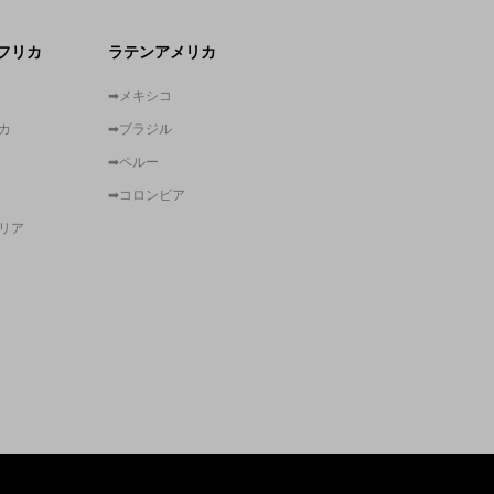
フリカ
ラテンアメリカ
➡メキシコ
カ
➡ブラジル
➡ペルー
➡コロンビア
リア