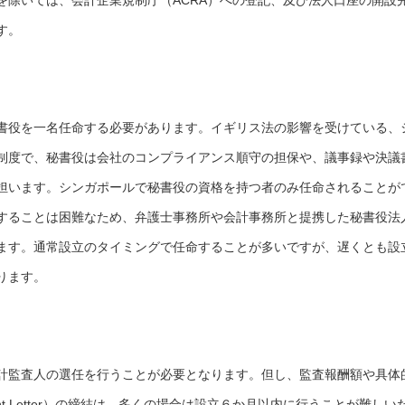
を除いては、会計企業規制庁（ACRA）への登記、及び法人口座の開設
す。
書役を一名任命する必要があります。イギリス法の影響を受けている、
制度で、秘書役は会社のコンプライアンス順守の担保や、議事録や決議
担います。シンガポールで秘書役の資格を持つ者のみ任命されることが
することは困難なため、弁護士事務所や会計事務所と提携した秘書役法
ます。通常設立のタイミングで任命することが多いですが、遅くとも設
ります。
計監査人の選任を行うことが必要となります。但し、監査報酬額や具体
nt Letter）の締結は、多くの場合は設立６か月以内に行うことが難しい