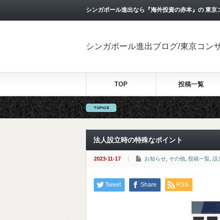
シンガポール進出なら『海外投資の赤本』の 東京
シンガポール進出ブログ/東京コン
TOP
投稿一覧
法人設立時の特殊なポイント
2023-11-17
お知らせ
,
その他
,
投稿一覧
,
設
Tweet
Share
RSS