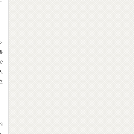
完
シ
書
で
人
立
的
た