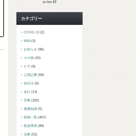
on line
27
カテゴリー
COVID-19
(2)
M&A
(3)
お知らせ
(96)
その他
(42)
ビザ
(6)
人気記事
(69)
会社法
(6)
会計
(13)
労務
(182)
基礎知識
(5)
投稿一覧
(457)
投資環境
(89)
法務
(51)