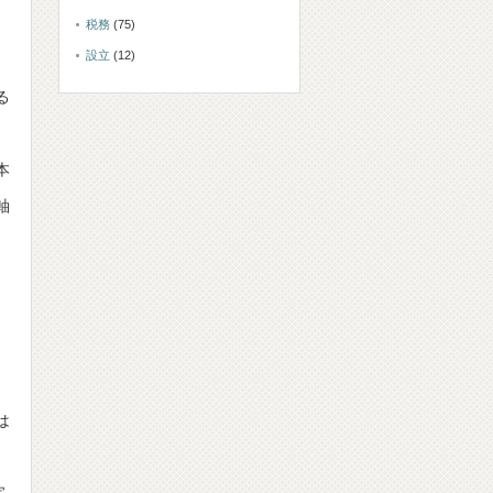
税務
(75)
設立
(12)
る
本
軸
は