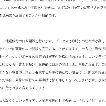
nt Letter）の作成のみで問題ありません。まずは利用予定の監査法人の選
査契約書を締結することが一般的です。
ール地場銀行の口座開設を行います。プロセスは透明かつ効率性が高く
ラインでの面接のみで開設を完了することができます。一方で、資金洗
すべく、シンガポールの銀行では審査が厳格に行われます。コンプライ
な観点から、審査を受け、最終的に口座の開設可否が判断されます。こ
できない場合や、銀行が要求する水準に満たない場合には、開設を拒否
れた場合、同様の銀行での再申請は暫く難しくなってしまいます。事前
的に行うべきと言えるでしょう。
法人設立やコンプライアンス業務支援のお問合せもお待ちしております