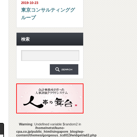
2019-10-23
東京コンサルティンググ
ループ
検索
Warning
: Undefined variable $random2 in
/home/netst/kuno-
cpa.co.jp/public_html/singapore_blog/wp-
content/themes/gorgeous_tcd013/widget/ad2.php