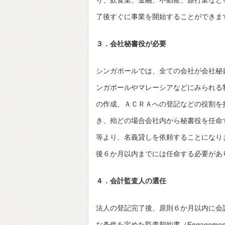
り、飲食業、金融、不動産、旅行業など
了後すぐに事業を開始することができま
３．会社秘書役が必要
シンガポールでは、全ての会社が会社秘
ンガポールやマレーシアなどにみられる
の作成、ＡＣＲＡへの登記などの役割を
き、殆どの場合会社内から秘書役を任命
等より、名義貸しを依頼することになり
後６か月以内までには任命する必要があ
４．会計監査人の選任
法人の登記完了後、原則６か月以内に会
な条件を定めた監査契約書（Engageme