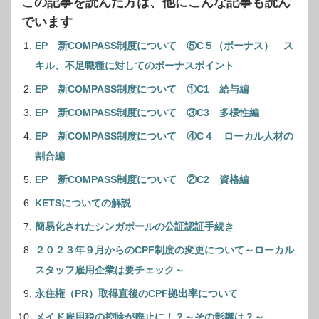
この記事を読んだ方は、他にこんな記事も読ん
でいます
EP 新COMPASS制度について ⑤C５（ボーナス） ス
キル、不足職種に対してのボーナスポイント
EP 新COMPASS制度について ①C1 給与編
EP 新COMPASS制度について ③C3 多様性編
EP 新COMPASS制度について ④C４ ローカル人材の
割合編
EP 新COMPASS制度について ②C2 資格編
KETSについての解説
簡易化されたシンガポールの公証認証手続き
２０２３年９月からのCPF制度の変更について～ローカル
スタッフ雇用企業は要チェック～
永住権（PR）取得直後のCPF拠出率について
メイド雇用税の控除が廃止に！？～その影響は？～