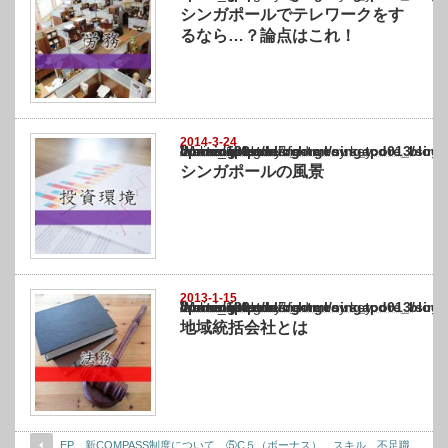
シンガポールでテレワークをす
るなら…？論点はこれ！
2014-3-24
Warning
: Undefined array key "show_category" in
/home/netst/kuno-cpa.co.jp/public_html/singapore_blog/wp-content/themes/gorgeous_tcd0
on line
183
シンガポールの風景
2013-1-15
Warning
: Undefined array key "show_category" in
/home/netst/kuno-cpa.co.jp/public_html/singapore_blog/wp-content/themes/gorgeous_tcd0
on line
183
地域統括会社とは
EP 新COMPASS制度について ⑤C５（ボーナス） スキル、不足職