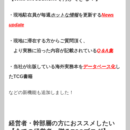
・現地駐在員が毎週
ホットな情報
を更新する
News
update
・現地に滞在する方からご質問頂く、
より実務に沿った内容が記載されている
Q＆A集
・当社が出版している海外実務本を
データベース化
し
たTCG書籍
などの新機能も追加しました！
経営者・幹部層の方におススメしたい