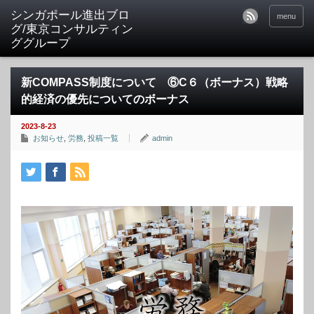
シンガポール進出ブロ
menu
グ/東京コンサルティン
ググループ
新COMPASS制度について ⑥C６（ボーナス）戦略
的経済の優先についてのボーナス
2023-8-23
お知らせ
,
労務
,
投稿一覧
admin