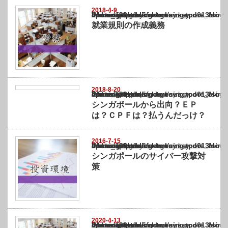
2018-4-9
Warning
: Undefined array key "show_category" in
/home/netst/kuno-cpa.co.jp/public_html/singapore_blog/wp-content/themes/gorgeous_tcd0
on line
183
就業規則の作成義務
2018-8-20
Warning
: Undefined array key "show_category" in
/home/netst/kuno-cpa.co.jp/public_html/singapore_blog/wp-content/themes/gorgeous_tcd0
on line
183
シンガポールから出向？ＥＰ
は？ＣＰＦは？払うんだっけ？
2016-7-15
Warning
: Undefined array key "show_category" in
/home/netst/kuno-cpa.co.jp/public_html/singapore_blog/wp-content/themes/gorgeous_tcd0
on line
183
シンガポールのサイバー攻撃対
策
2020-4-13
Warning
: Undefined array key "show_category" in
/home/netst/kuno-cpa.co.jp/public_html/singapore_blog/wp-content/themes/gorgeous_tcd0
on line
183