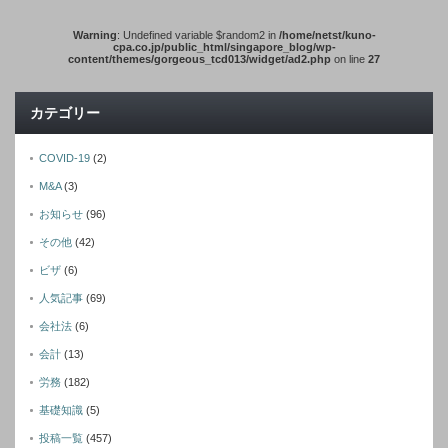
Warning
: Undefined variable $random2 in
/home/netst/kuno-
cpa.co.jp/public_html/singapore_blog/wp-
content/themes/gorgeous_tcd013/widget/ad2.php
on line
27
カテゴリー
COVID-19
(2)
M&A
(3)
お知らせ
(96)
その他
(42)
ビザ
(6)
人気記事
(69)
会社法
(6)
会計
(13)
労務
(182)
基礎知識
(5)
投稿一覧
(457)