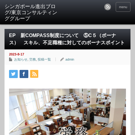
シンガポール進出ブロ
menu
グ/東京コンサルティン
ググループ
EP 新COMPASS制度について ⑤C５（ボーナ
ス） スキル、不足職種に対してのボーナスポイント
2023-8-17
お知らせ
,
労務
,
投稿一覧
admin