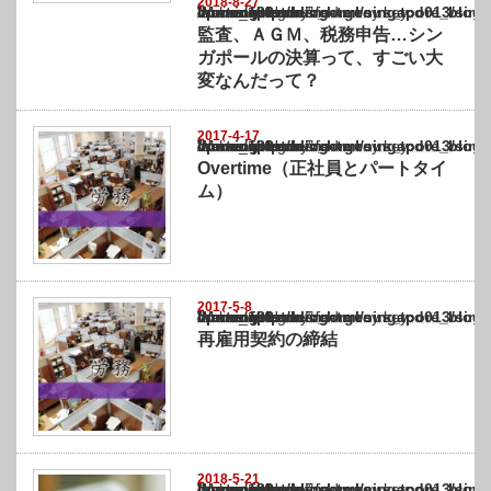
2018-8-27
Warning
: Undefined array key "show_category" in
/home/netst/kuno-cpa.co.jp/public_html/singapore_blog/wp-content/themes/gorgeous_tcd0
on line
183
監査、ＡＧＭ、税務申告…シン
ガポールの決算って、すごい大
変なんだって？
2017-4-17
Warning
: Undefined array key "show_category" in
/home/netst/kuno-cpa.co.jp/public_html/singapore_blog/wp-content/themes/gorgeous_tcd0
on line
183
Overtime（正社員とパートタイ
ム）
2017-5-8
Warning
: Undefined array key "show_category" in
/home/netst/kuno-cpa.co.jp/public_html/singapore_blog/wp-content/themes/gorgeous_tcd0
on line
183
再雇用契約の締結
2018-5-21
Warning
: Undefined array key "show_category" in
/home/netst/kuno-cpa.co.jp/public_html/singapore_blog/wp-content/themes/gorgeous_tcd0
on line
183