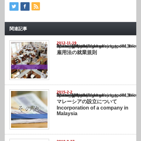
関連記事
2012-11-19
Warning
: Undefined array key "show_category" in
/home/netst/kuno-cpa.co.jp/public_html/singapore_blog/wp-content/themes/gorgeous_tcd0
on line
183
雇用法の就業規則
2015-2-2
Warning
: Undefined array key "show_category" in
/home/netst/kuno-cpa.co.jp/public_html/singapore_blog/wp-content/themes/gorgeous_tcd0
on line
183
マレーシアの設立について
Incorporation of a company in
Malaysia