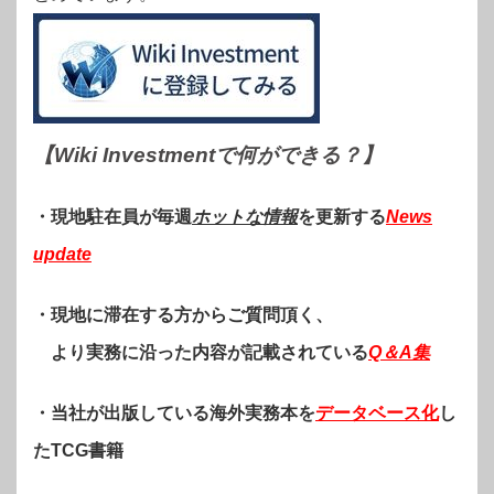
【Wiki Investmentで何ができる？
】
・現地駐在員が毎週
ホットな情報
を更新する
News
update
・現地に滞在する方からご質問頂く、
より実務に沿った内容が記載されている
Q＆A集
・当社が出版している海外実務本を
データベース化
し
たTCG書籍