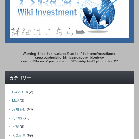
Warning
: Undefined variable $random2 in
/home/netst/kuno-
cpa.co.jp/public_html/singapore_blog/wp-
content/themes/gorgeous_tcd013/widget/ad2.php
on line
27
カテゴリー
COVID-19
(2)
M&A
(3)
お知らせ
(96)
その他
(42)
ビザ
(6)
人気記事
(69)