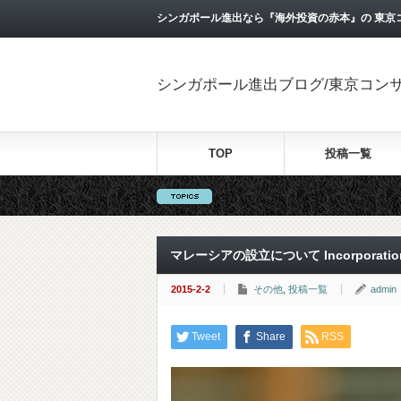
シンガポール進出なら『海外投資の赤本』の 東京
シンガポール進出ブログ/東京コン
TOP
投稿一覧
マレーシアの設立について Incorporation of
2015-2-2
その他
,
投稿一覧
admin
Tweet
Share
RSS