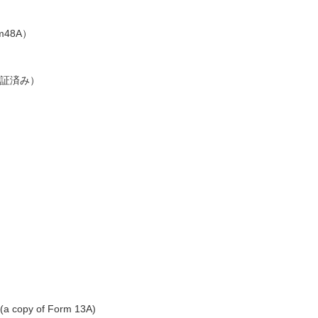
48A）
証済み）
(a copy of Form 13A)