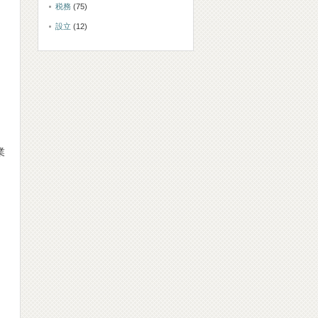
税務
(75)
設立
(12)
業