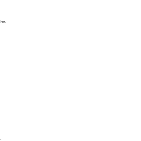
low.
す。