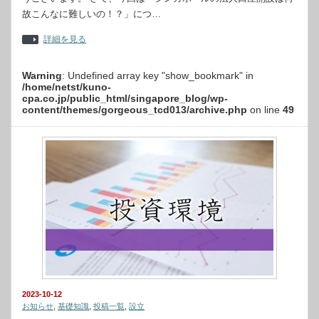
故こんなに難しいの！？」につ…
詳細を見る
Warning
: Undefined array key "show_bookmark" in
/home/netst/kuno-
cpa.co.jp/public_html/singapore_blog/wp-
content/themes/gorgeous_tcd013/archive.php
on line
49
2023-10-12
お知らせ
,
基礎知識
,
投稿一覧
,
設立