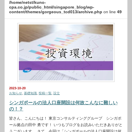
/home/netst/kuno-
cpa.co.jp/public_html/singapore_blog/wp-
content/themes/gorgeous_tcd013/archive.php
on line
49
2023-10-20
お知らせ
,
基礎知識
,
投稿一覧
,
設立
シンガポールの法人口座開設は何故こんなに難しい
の！？
皆さん、こんにちは！ 東京コンサルティンググループ シンガポ
ール拠点の田中 勇です！ いつもブログをお読みいただきありがと
うございます。 さて、今回は「シンガポールの法人口座開設は何