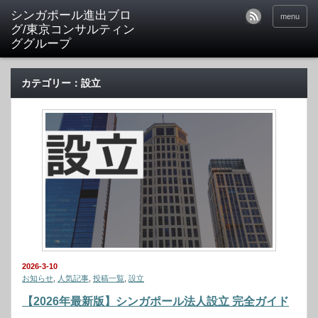
シンガポール進出ブロ
menu
グ/東京コンサルティン
ググループ
カテゴリー：設立
2026-3-10
お知らせ
,
人気記事
,
投稿一覧
,
設立
【2026年最新版】シンガポール法人設立 完全ガイド