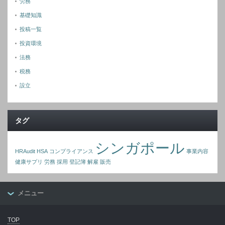
労務
基礎知識
投稿一覧
投資環境
法務
税務
設立
タグ
シンガポール
HRAudit
HSA
コンプライアンス
事業内容
健康サプリ
労務
採用
登記簿
解雇
販売
メニュー
TOP