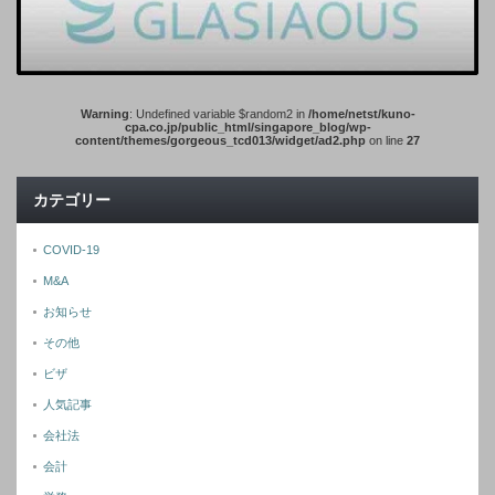
Warning
: Undefined variable $random2 in
/home/netst/kuno-
cpa.co.jp/public_html/singapore_blog/wp-
content/themes/gorgeous_tcd013/widget/ad2.php
on line
27
カテゴリー
COVID-19
M&A
お知らせ
その他
ビザ
人気記事
会社法
会計