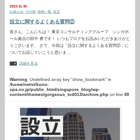
2023-11-30
お知らせ
,
その他
,
投稿一覧
,
設立
設立に関するよくある質問②
皆さん、こんにちは！ 東京コンサルティンググループ シンガポ
ール拠点の田中 勇です！ いつもブログをお読みいただきありがと
うございます。 さて、今回は「設立に関するよくある質問②」に
ついてお話していこうと思いま…
詳細を見る
Warning
: Undefined array key "show_bookmark" in
/home/netst/kuno-
cpa.co.jp/public_html/singapore_blog/wp-
content/themes/gorgeous_tcd013/archive.php
on line
49