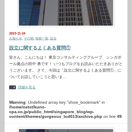
2023-11-24
お知らせ
,
その他
,
投稿一覧
,
設立
設立に関するよくある質問①
皆さん、こんにちは！ 東京コンサルティンググループ シンガポ
ール拠点の田中 勇です！ いつもブログをお読みいただきありがと
うございます。 さて、今回は「設立に関するよくある質問①」に
ついてお話していこうと思いま…
詳細を見る
Warning
: Undefined array key "show_bookmark" in
/home/netst/kuno-
cpa.co.jp/public_html/singapore_blog/wp-
content/themes/gorgeous_tcd013/archive.php
on line
49