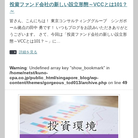
投資ファンド会社の新しい設立形態～VCCとは101？
～
皆さん、こんにちは！ 東京コンサルティンググループ シンガポ
ール拠点の田中 勇です！ いつもブログをお読みいただきありがと
うございます。 さて、今回は「投資ファンド会社の新しい設立形
態～VCCとは101？～」に…
詳細を見る
Warning
: Undefined array key "show_bookmark" in
/home/netst/kuno-
cpa.co.jp/public_html/singapore_blog/wp-
content/themes/gorgeous_tcd013/archive.php
on line
49