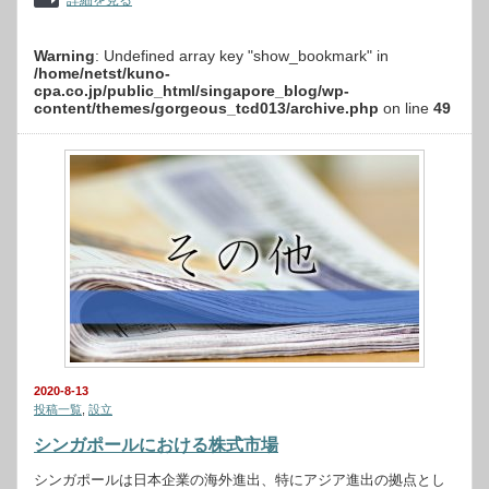
詳細を見る
Warning
: Undefined array key "show_bookmark" in
/home/netst/kuno-
cpa.co.jp/public_html/singapore_blog/wp-
content/themes/gorgeous_tcd013/archive.php
on line
49
2020-8-13
投稿一覧
,
設立
シンガポールにおける株式市場
シンガポールは日本企業の海外進出、特にアジア進出の拠点とし