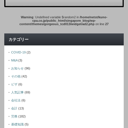
Warning
: Undefined variable $random2 in
/home/netst/kuno-
cpa.co.jp/public_html/singapore_blog/wp-
content/themes/gorgeous_tcd013/widget/ad2.php
on line
27
カテゴリー
COVID-19
(2)
M&A
(3)
お知らせ
(96)
その他
(42)
ビザ
(6)
人気記事
(69)
会社法
(6)
会計
(13)
労務
(182)
基礎知識
(5)