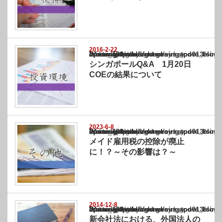
2016-2-22
Warning
: Undefined array key "show_category" in
/home/netst/kuno-cpa.co.jp/public_html/singapore_blog/wp-content/themes/gorgeous_tcd0
on line
183
シンガポールQ&A 1月20日
COEの結果について
2023-6-8
Warning
: Undefined array key "show_category" in
/home/netst/kuno-cpa.co.jp/public_html/singapore_blog/wp-content/themes/gorgeous_tcd0
on line
183
メイド雇用税の控除が廃止
に！？～その影響は？～
2014-12-8
Warning
: Undefined array key "show_category" in
/home/netst/kuno-cpa.co.jp/public_html/singapore_blog/wp-content/themes/gorgeous_tcd0
on line
183
新会社法における、外国法人の