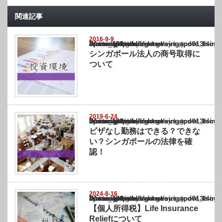
関連記事
2016-9-9
Warning
: Undefined array key "show_category" in
/home/netst/kuno-cpa.co.jp/public_html/singapore_blog/wp-content/themes/gorgeous_tcd0
on line
183
シンガポール法人の商号取得に
ついて
2019-6-24
Warning
: Undefined array key "show_category" in
/home/netst/kuno-cpa.co.jp/public_html/singapore_blog/wp-content/themes/gorgeous_tcd0
on line
183
ビザなし勤務はできる？できな
い？シンガポールの法律を確
認！
2024-8-16
Warning
: Undefined array key "show_category" in
/home/netst/kuno-cpa.co.jp/public_html/singapore_blog/wp-content/themes/gorgeous_tcd0
on line
183
【個人所得税】Life Insurance
Reliefについて