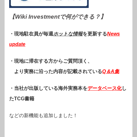
【Wiki Investmentで何ができる？
】
・現地駐在員が毎週
ホットな情報
を更新する
News
update
・現地に滞在する方からご質問頂く、
より実務に沿った内容が記載されている
Q＆A集
・当社が出版している海外実務本を
データベース化
し
たTCG書籍
などの新機能も追加しました！