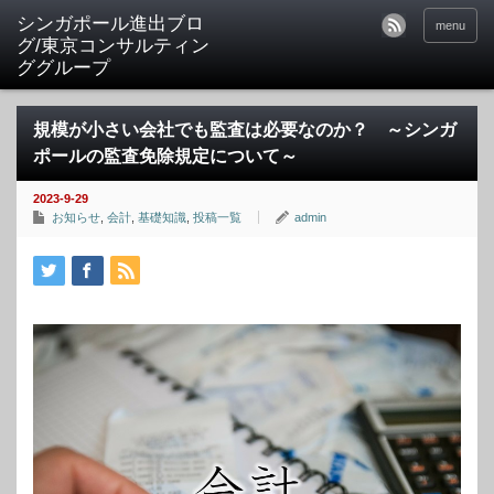
シンガポール進出ブロ
menu
グ/東京コンサルティン
ググループ
規模が小さい会社でも監査は必要なのか？ ～シンガ
ポールの監査免除規定について～
2023-9-29
お知らせ
,
会計
,
基礎知識
,
投稿一覧
admin