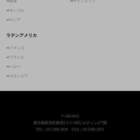
➡香港
➡ナイジェリア
➡モンゴル
➡ロシア
ラテンアメリカ
➡メキシコ
➡ブラジル
➡ペルー
➡コロンビア
株式会社東京コンサルティングファーム
〒160-0022
東京都新宿区新宿2-5-3 AMビルディング7階
TEL：03-5369-2930 FAX：03-5369-2931