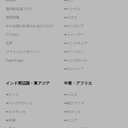
HOME
➡タイ
海外駐在員ブログ
➡ベトナム
採用情報
➡ラオス
中小企業の社長のためのブログ
➡カンボジア
アクセス
➡ミャンマー
沿革
➡インドネシア
プライバシーポリシー
➡フィリピン
English-page
➡シンガポール
➡マレーシア
インド周辺国・東アジア
中東・アフリカ
➡インド
➡トルコ
➡バングラデシュ
➡南アフリカ
➡スリランカ
➡モロッコ
➡中国
➡ケニア