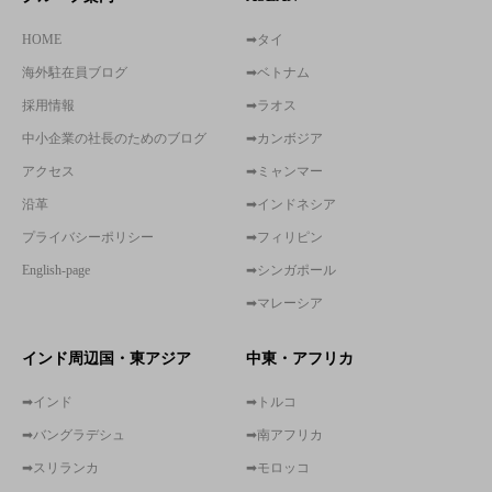
HOME
➡タイ
海外駐在員ブログ
➡ベトナム
採用情報
➡ラオス
中小企業の社長のためのブログ
➡カンボジア
アクセス
➡ミャンマー
沿革
➡インドネシア
プライバシーポリシー
➡フィリピン
English-page
➡シンガポール
➡マレーシア
インド周辺国・東アジア
中東・アフリカ
➡インド
➡トルコ
➡バングラデシュ
➡南アフリカ
➡スリランカ
➡モロッコ