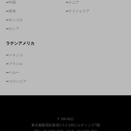
➡中国
➡ケニア
➡香港
➡ナイジェリア
➡モンゴル
➡ロシア
ラテンアメリカ
➡メキシコ
➡ブラジル
➡ペルー
➡コロンビア
株式会社東京コンサルティングファーム
〒160-0022
東京都新宿区新宿2-5-3 AMビルディング7階