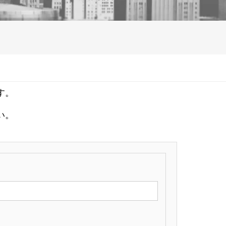
す。
い。