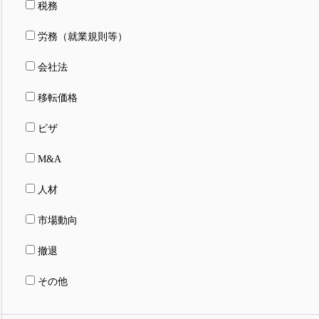
税務
労務（就業規則等）
会社法
移転価格
ビザ
M&A
人材
市場動向
撤退
その他