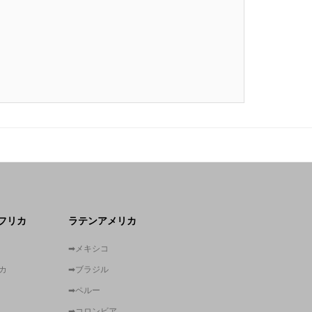
フリカ
ラテンアメリカ
➡メキシコ
カ
➡ブラジル
➡ペルー
➡コロンビア