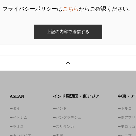
プライバシーポリシーは
こちら
からご確認ください。
ASEAN
インド周辺国・東アジア
中東・ア
➡タイ
➡インド
➡トルコ
➡ベトナム
➡バングラデシュ
➡南アフリ
➡ラオス
➡スリランカ
➡モロッコ
➡カンボジア
➡中国
➡ケニア