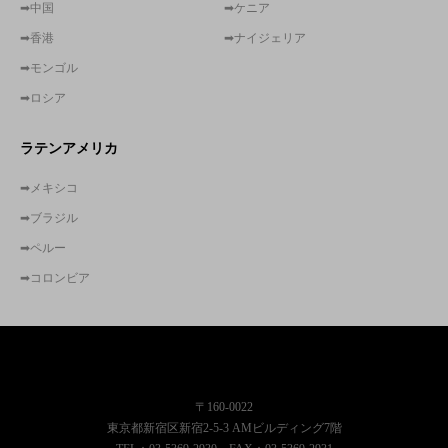
➡中国
➡ケニア
➡香港
➡ナイジェリア
➡モンゴル
➡ロシア
ラテンアメリカ
➡メキシコ
➡ブラジル
➡ペルー
➡コロンビア
株式会社東京コンサルティングファーム
〒160-0022
東京都新宿区新宿2-5-3 AMビルディング7階