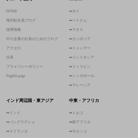
HOME
➡タイ
海外駐在員ブログ
➡ベトナム
採用情報
➡ラオス
中小企業の社長のためのブログ
➡カンボジア
アクセス
➡ミャンマー
沿革
➡インドネシア
プライバシーポリシー
➡フィリピン
English-page
➡シンガポール
➡マレーシア
インド周辺国・東アジア
中東・アフリカ
➡インド
➡トルコ
➡バングラデシュ
➡南アフリカ
➡スリランカ
➡モロッコ