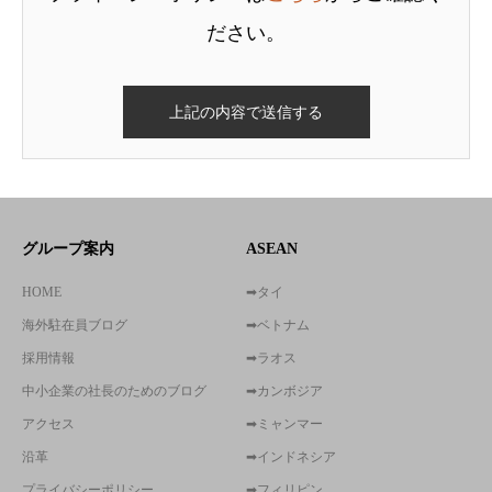
ださい。
グループ案内
ASEAN
HOME
➡タイ
海外駐在員ブログ
➡ベトナム
採用情報
➡ラオス
中小企業の社長のためのブログ
➡カンボジア
アクセス
➡ミャンマー
沿革
➡インドネシア
プライバシーポリシー
➡フィリピン