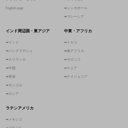
English-page
➡シンガポール
➡マレーシア
インド周辺国・東アジア
中東・アフリカ
➡インド
➡トルコ
➡バングラデシュ
➡南アフリカ
➡スリランカ
➡モロッコ
➡中国
➡ケニア
➡香港
➡ナイジェリア
➡モンゴル
➡ロシア
ラテンアメリカ
➡メキシコ