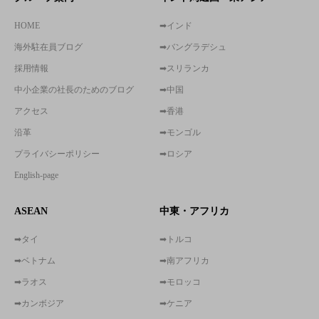
HOME
➡インド
海外駐在員ブログ
➡バングラデシュ
採用情報
➡スリランカ
中小企業の社長のためのブログ
➡中国
アクセス
➡香港
沿革
➡モンゴル
プライバシーポリシー
➡ロシア
English-page
ASEAN
中東・アフリカ
➡タイ
➡トルコ
➡ベトナム
➡南アフリカ
➡ラオス
➡モロッコ
➡カンボジア
➡ケニア