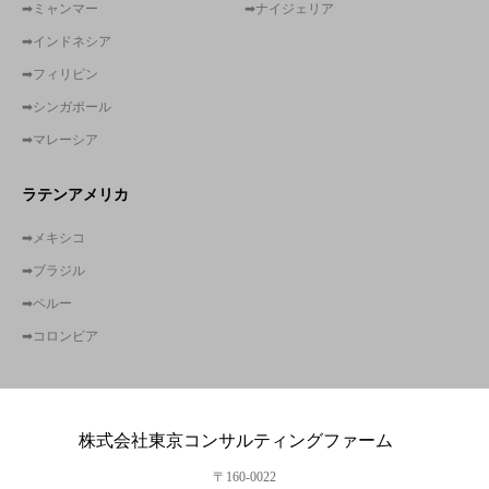
➡ミャンマー
➡ナイジェリア
➡インドネシア
➡フィリピン
➡シンガポール
➡マレーシア
ラテンアメリカ
➡メキシコ
➡ブラジル
➡ペルー
➡コロンビア
株式会社東京コンサルティングファーム
〒160-0022