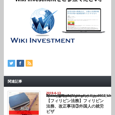
関連記事
2019-6-13
Warning
: Undefined array key "show_category" in
/home/netst/kuno-cpa.co.jp/public_html/philippines_blog/wp-content/themes/gorgeous_tcd
on line
183
【フィリピン法務】フィリピン
法務、改正事項③外国人の就労
ビザ