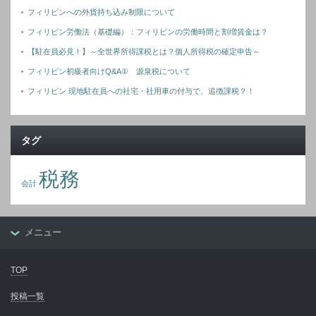
フィリピンへの外貨持ち込み制限について
フィリピン労働法（基礎編）：フィリピンの労働時間と割増賃金は？
【駐在員必見！】～全世界所得課税とは？個人所得税の確定申告～
フィリピン初級者向けQ&A① 源泉税について
フィリピン 現地駐在員への社宅・社用車の付与で、追徴課税？！
タグ
税務
会計
メニュー
TOP
投稿一覧