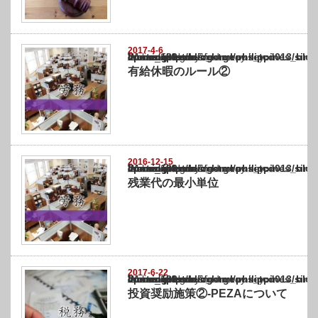
2017-4-6
Warning
: Undefined array key "show_category" in
/home/netst/kuno-cpa.co.jp/public_html/philippines_blog/wp-content/themes/gorgeous_tcd
on line
183
有給休暇のルール②
2016-12-15
Warning
: Undefined array key "show_category" in
/home/netst/kuno-cpa.co.jp/public_html/philippines_blog/wp-content/themes/gorgeous_tcd
on line
183
残業代の最小単位
2017-6-22
Warning
: Undefined array key "show_category" in
/home/netst/kuno-cpa.co.jp/public_html/philippines_blog/wp-content/themes/gorgeous_tcd
on line
183
投資奨励施策②-PEZAについて