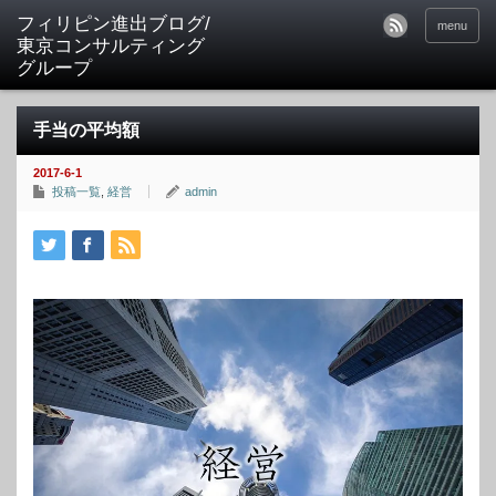
フィリピン進出ブログ/
menu
東京コンサルティング
グループ
手当の平均額
2017-6-1
投稿一覧
,
経営
admin