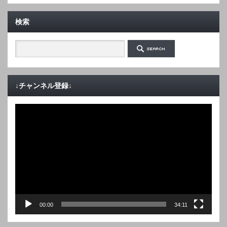
検索
↓チャンネル登録↓
動
画
プ
レ
ー
ヤ
ー
00:00
34:11