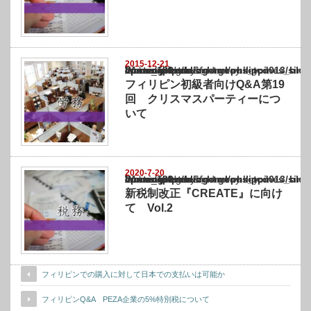
2015-12-21
Warning
: Undefined array key "show_category" in
/home/netst/kuno-cpa.co.jp/public_html/philippines_blog/wp-content/themes/gorgeous_tcd
on line
183
フィリピン初級者向けQ&A第19
回 クリスマスパーティーにつ
いて
2020-7-20
Warning
: Undefined array key "show_category" in
/home/netst/kuno-cpa.co.jp/public_html/philippines_blog/wp-content/themes/gorgeous_tcd
on line
183
新税制改正『CREATE』に向け
て Vol.2
フィリピンでの購入に対して日本での支払いは可能か
フィリピンQ&A PEZA企業の5%特別税について