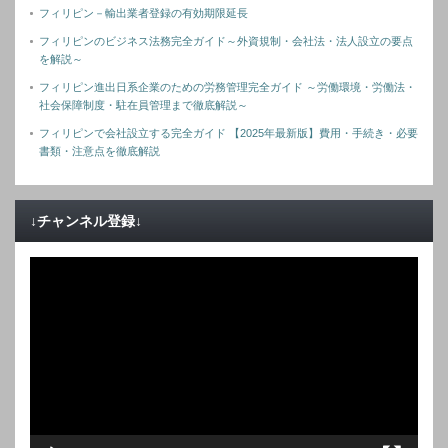
フィリピン－輸出業者登録の有効期限延長
フィリピンのビジネス法務完全ガイド～外資規制・会社法・法人設立の要点
を解説～
フィリピン進出日系企業のための労務管理完全ガイド ～労働環境・労働法・
社会保障制度・駐在員管理まで徹底解説～
フィリピンで会社設立する完全ガイド 【2025年最新版】費用・手続き・必要
書類・注意点を徹底解説
↓チャンネル登録↓
動
画
プ
レ
ー
ヤ
ー