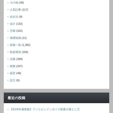
その他
(45)
人気記事
(117)
会社法
(9)
会計
(132)
労務
(322)
基礎知識
(11)
投稿一覧
(1,382)
投資環境
(169)
法務
(389)
税務
(347)
経営
(48)
設立
(6)
最近の投稿
【2026年最新版】フィリピンインボイス制度の落とし穴