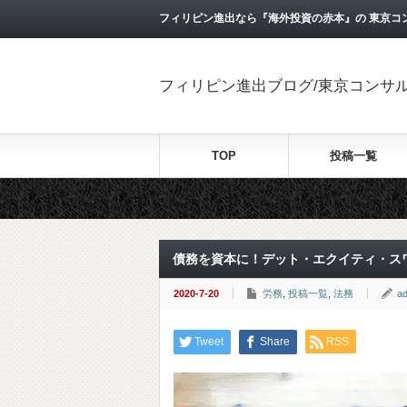
フィリピン進出なら『海外投資の赤本』の 東京コ
フィリピン進出ブログ/東京コンサ
TOP
投稿一覧
債務を資本に！デット・エクイティ・ス
2020-7-20
労務
,
投稿一覧
,
法務
a
Tweet
Share
RSS