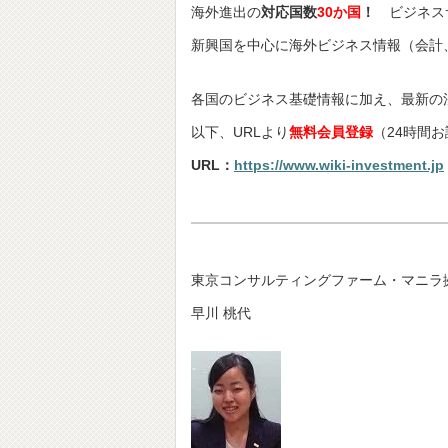
海外進出の
対応国数
30か国
！
ビジネス
新興国を中心に海外ビジネス情報（会計
各国のビジネス基礎情報に加え、最新の
以下、URLより
無料会員登録
（24時間
URL：
https://www.wiki-investment.jp
東京コンサルティングファーム・マニラ
早川 桃代