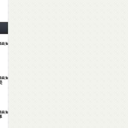
mes/gorgeous_tcd013/single.php
mes/gorgeous_tcd013/single.php
続
mes/gorgeous_tcd013/single.php
事