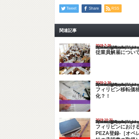
Tweet
Share
RSS
関連記事
2018-7-26
Warning
: Undefined array key "show_category" in
/home/netst/kuno-cpa.co.jp/public_html/philip
on line
183
従業員解雇につい
2020-1-30
Warning
: Undefined array key "show_category" in
/home/netst/kuno-cpa.co.jp/public_html/philip
on line
183
フィリピン移転価
化？！
2019-10-31
Warning
: Undefined array key "show_category" in
/home/netst/kuno-cpa.co.jp/public_html/philip
on line
183
フィリピンにおける
PEZA登録-［オ