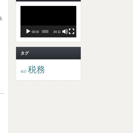
動
画
プ
上
レ
ー
ヤ
00:00
34:11
ー
タグ
税務
会計