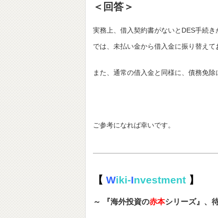
＜回答＞
実務上、借入契約書がないとDES手続
では、未払い金から借入金に振り替えて
また、通常の借入金と同様に、債務免除
ご参考になれば幸いです。
【
W
iki-
I
nvestment
】
～ 『海外投資の
赤本
シリーズ』、