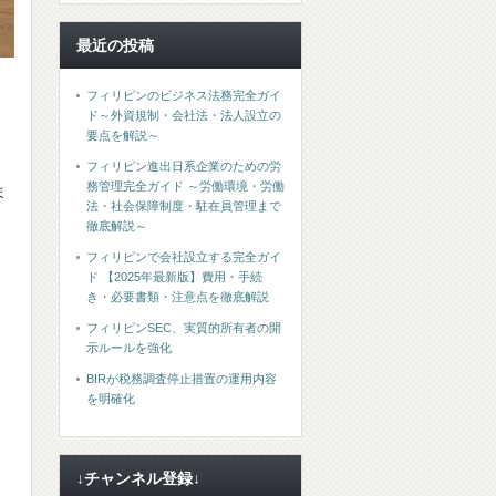
最近の投稿
フィリピンのビジネス法務完全ガイ
ド～外資規制・会社法・法人設立の
要点を解説～
フィリピン進出日系企業のための労
務管理完全ガイド ～労働環境・労働
ま
法・社会保障制度・駐在員管理まで
徹底解説～
フィリピンで会社設立する完全ガイ
ド 【2025年最新版】費用・手続
き・必要書類・注意点を徹底解説
フィリピンSEC、実質的所有者の開
示ルールを強化
BIRが税務調査停止措置の運用内容
を明確化
↓チャンネル登録↓