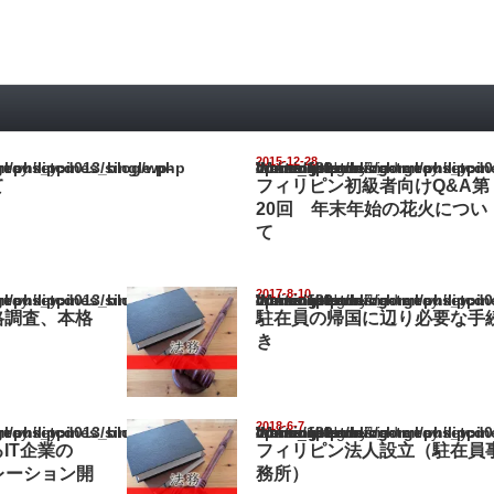
2015-12-28
pines_blog/wp-content/themes/gorgeous_tcd013/single.php
Warning
: Undefined array key "show_category" in
/home/netst/kuno-cpa.co.jp/public_html/philippines_blog/wp-content/the
on line
183
て
フィリピン初級者向けQ&A第
20回 年末年始の花火につい
て
2017-8-10
pines_blog/wp-content/themes/gorgeous_tcd013/single.php
Warning
: Undefined array key "show_category" in
/home/netst/kuno-cpa.co.jp/public_html/philippines_blog/wp-content/the
on line
183
格調査、本格
駐在員の帰国に辺り必要な手
き
2018-6-7
pines_blog/wp-content/themes/gorgeous_tcd013/single.php
Warning
: Undefined array key "show_category" in
/home/netst/kuno-cpa.co.jp/public_html/philippines_blog/wp-content/the
on line
183
IT企業の
フィリピン法人設立（駐在員
ペレーション開
務所）