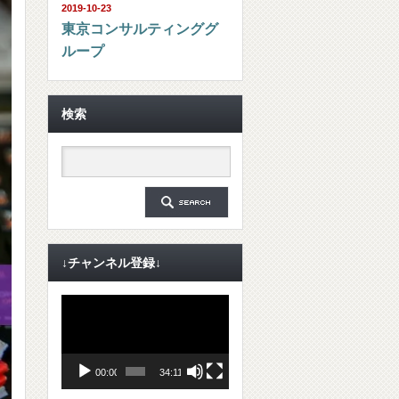
2019-10-23
東京コンサルティンググ
ループ
検索
↓チャンネル登録↓
動
画
プ
レ
ー
ヤ
00:00
34:11
ー