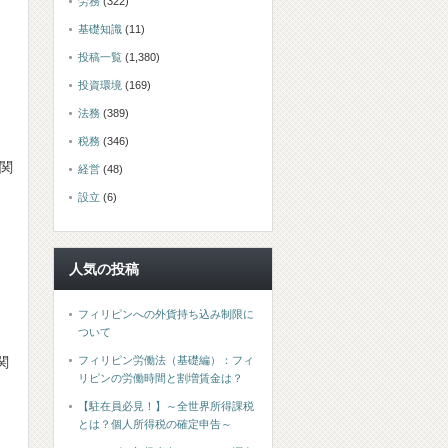
労務
(322)
基礎知識
(11)
投稿一覧
(1,380)
投資環境
(169)
法務
(389)
税務
(346)
関
経営
(48)
設立
(6)
人気の投稿
フィリピンへの外貨持ち込み制限に
ついて
フィリピン労働法（基礎編）：フィ
関
リピンの労働時間と割増賃金は？
【駐在員必見！】～全世界所得課税
とは？個人所得税の確定申告～