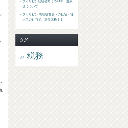
フィリピン初級者向けQ&A① 源泉
税について
フィリピン 現地駐在員への社宅・社
が
用車の付与で、追徴課税？！
タグ
あ
税務
会計
に
流