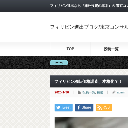
フィリピン進出なら『海外投資の赤本』の 東京コ
フィリピン進出ブログ/東京コンサ
TOP
投稿一覧
フィリピン移転価格調査、本格化？！
2020-1-30
投稿一覧
,
税務
admin
Tweet
Share
RSS