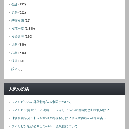
会計
(132)
労務
(322)
基礎知識
(11)
投稿一覧
(1,380)
投資環境
(169)
法務
(389)
税務
(346)
経営
(48)
設立
(6)
人気の投稿
フィリピンへの外貨持ち込み制限について
フィリピン労働法（基礎編）：フィリピンの労働時間と割増賃金は？
【駐在員必見！】～全世界所得課税とは？個人所得税の確定申告～
フィリピン初級者向けQ&A① 源泉税について