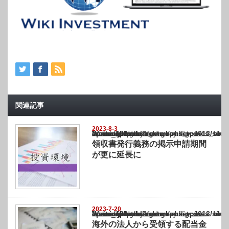
関連記事
2023-8-3
Warning
: Undefined array key "show_category" in
/home/netst/kuno-cpa.co.jp/public_html/philippines_blog/wp-content/themes/gorgeous_tcd
on line
183
領収書発行義務の掲示申請期間
が更に延長に
2023-7-20
Warning
: Undefined array key "show_category" in
/home/netst/kuno-cpa.co.jp/public_html/philippines_blog/wp-content/themes/gorgeous_tcd
on line
183
海外の法人から受領する配当金