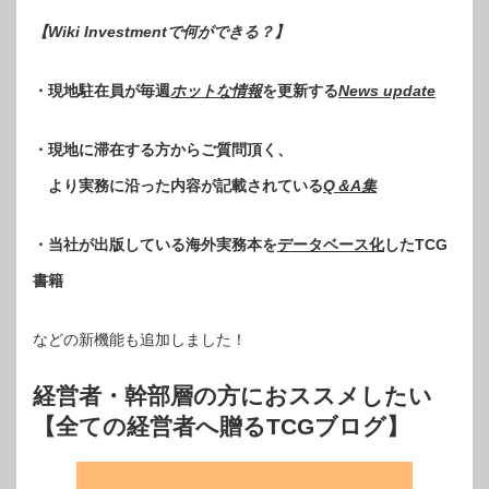
【Wiki Investmentで何ができる？
】
・現地駐在員が毎週
ホットな情報
を更新する
News update
・現地に滞在する方からご質問頂く、
より実務に沿った内容が記載されている
Q＆A集
・当社が出版している海外実務本を
データベース化
したTCG
書籍
などの新機能も追加しました！
経営者・幹部層の方におススメしたい
【全ての経営者へ贈るTCGブログ】