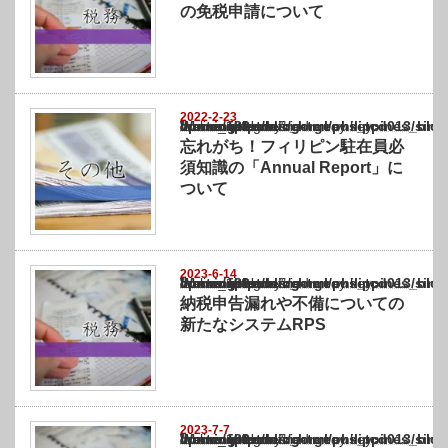
の免税申請について
2022-2-23
Warning
: Undefined array key "show_category" in
/home/netst/kuno-cpa.co.jp/public_html/philippines_blog/wp-content/themes/gorgeous_tcd
on line
183
忘れがち！フィリピン駐在員必
須知識の「Annual Report」に
ついて
2023-6-14
Warning
: Undefined array key "show_category" in
/home/netst/kuno-cpa.co.jp/public_html/philippines_blog/wp-content/themes/gorgeous_tcd
on line
183
納税申告漏れや不備についての
新たなシステムRPS
2023-7-7
Warning
: Undefined array key "show_category" in
/home/netst/kuno-cpa.co.jp/public_html/philippines_blog/wp-content/themes/gorgeous_tcd
on line
183