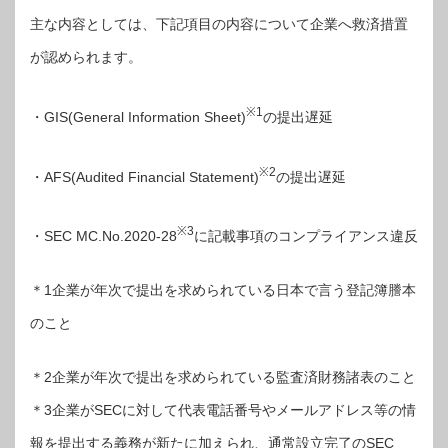
主な内容としては、下記項目の内容について企業へ救済措置
が認められます。
※1
・GIS(General Information Sheet)
の提出遅延
※2
・AFS(Audited Financial Statement)
の提出遅延
※3
・SEC MC.No.2020-28
に記載事項のコンプライアンス違反
＊1企業が年次で提出を求められている日本で言う登記簿謄本
のこと
＊2企業が年次で提出を求められている監査済財務諸表のこと
＊3企業がSECに対して代表電話番号やメールアドレス等の情
報を提出する義務が新たに加えられ、通常設立完了のSEC