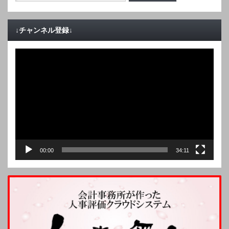
↓チャンネル登録↓
動
画
プ
レ
ー
ヤ
ー
00:00
34:11