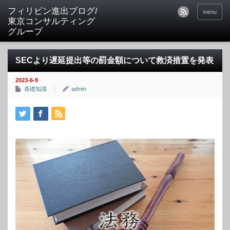
フィリピン進出ブログ/
menu
東京コンサルティング
グループ
SECより遅延提出等の罰金額について救済措置を発表
2023-6-9
基礎知識
admin