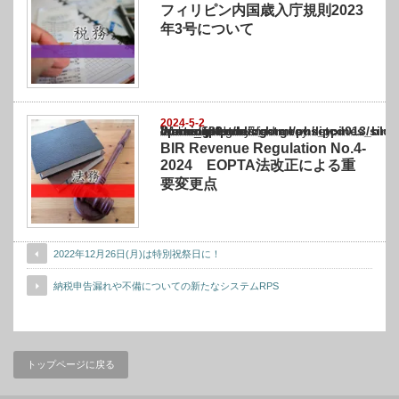
フィリピン内国歳入庁規則2023
年3号について
2024-5-2
Warning
: Undefined array key "show_category" in
/home/netst/kuno-cpa.co.jp/public_html/philippines_blog/wp-content/themes/gorgeous_tcd
on line
183
BIR Revenue Regulation No.4-
2024 EOPTA法改正による重
要変更点
2022年12月26日(月)は特別祝祭日に！
納税申告漏れや不備についての新たなシステムRPS
トップページに戻る