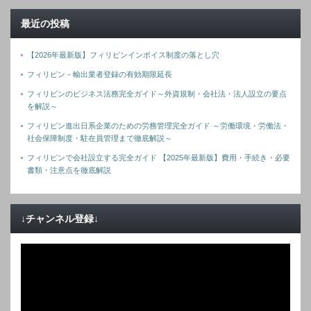
最近の投稿
【2026年最新版】フィリピンインボイス制度の落とし穴
フィリピン－輸出業者登録の有効期限延長
フィリピンのビジネス法務完全ガイド～外資規制・会社法・法人設立の要点
を解説～
フィリピン進出日系企業のための労務管理完全ガイド ～労働環境・労働法・
社会保障制度・駐在員管理まで徹底解説～
フィリピンで会社設立する完全ガイド 【2025年最新版】費用・手続き・必要
書類・注意点を徹底解説
↓チャンネル登録↓
動
画
プ
レ
ー
ヤ
ー