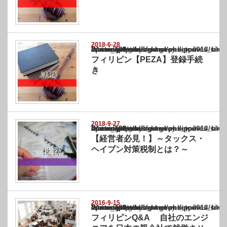
2018-6-28
Warning
: Undefined array key "show_category" in
/home/netst/kuno-cpa.co.jp/public_html/philippines_blog/wp-content/themes/gorgeous_tcd
on line
183
フィリピン【PEZA】登録手続
き
2018-9-27
Warning
: Undefined array key "show_category" in
/home/netst/kuno-cpa.co.jp/public_html/philippines_blog/wp-content/themes/gorgeous_tcd
on line
183
【経営者必見！】～タックス・
ヘイブン対策税制とは？～
2016-9-15
Warning
: Undefined array key "show_category" in
/home/netst/kuno-cpa.co.jp/public_html/philippines_blog/wp-content/themes/gorgeous_tcd
on line
183
フィリピンQ&A 自社のエンジ