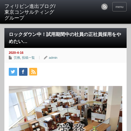
フィリピン進出ブログ/
menu
東京コンサルティング
グループ
ロックダウン中！試用期間中の社員の正社員採用をや
めたい…
2020-4-16
労務
,
投稿一覧
admin