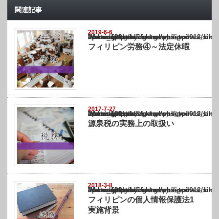
関連記事
2019-6-6
Warning
: Undefined array key "show_category" in
/home/netst/kuno-cpa.co.jp/public_html/philippines_blog/wp-content/themes/gorgeous_tcd
on line
183
フィリピン労務④～法定休暇
2017-7-27
Warning
: Undefined array key "show_category" in
/home/netst/kuno-cpa.co.jp/public_html/philippines_blog/wp-content/themes/gorgeous_tcd
on line
183
源泉税の実務上の取扱い
2018-3-8
Warning
: Undefined array key "show_category" in
/home/netst/kuno-cpa.co.jp/public_html/philippines_blog/wp-content/themes/gorgeous_tcd
on line
183
フィリピンの個人情報保護法1
実施背景