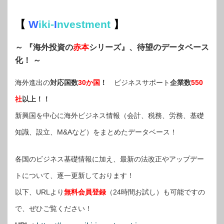
【
W
iki-
I
nvestment
】
～ 『海外投資の
赤本
シリーズ』、待望のデータベース
化！ ～
海外進出の
対応国数
30か国
！
ビジネスサポート
企業数
550
社
以上！！
新興国を中心に海外ビジネス情報（会計、税務、労務、基礎
知識、設立、M&Aなど）をまとめたデータベース！
各国のビジネス基礎情報に加え、最新の法改正やアップデー
トについて、逐一更新しております！
以下、URLより
無料会員登録
（24時間お試し）も可能ですの
で、ぜひご覧ください！