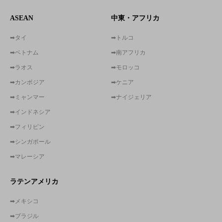
ASEAN
中東・アフリカ
➡タイ
➡トルコ
➡ベトナム
➡南アフリカ
➡ラオス
➡モロッコ
➡カンボジア
➡ケニア
➡ミャンマー
➡ナイジェリア
➡インドネシア
➡フィリピン
➡シンガポール
➡マレーシア
ラテンアメリカ
➡メキシコ
➡ブラジル