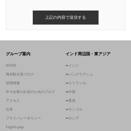
グループ案内
インド周辺国・東アジア
HOME
➡インド
海外駐在員ブログ
➡バングラデシュ
採用情報
➡スリランカ
中小企業の社長のためのブログ
➡中国
アクセス
➡香港
沿革
➡モンゴル
プライバシーポリシー
➡ロシア
English-page