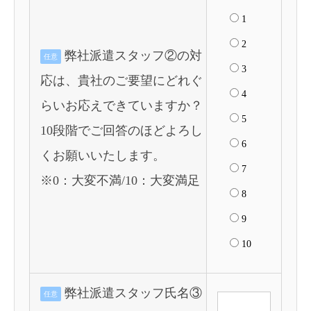
1
2
弊社派遣スタッフ②の対
任意
3
応は、貴社のご要望にどれぐ
4
らいお応えできていますか？
5
10段階でご回答のほどよろし
6
くお願いいたします。
7
※0：大変不満/10：大変満足
8
9
10
弊社派遣スタッフ氏名③
任意