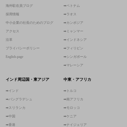
海外駐在員ブログ
➡ベトナム
採用情報
➡ラオス
中小企業の社長のためのブログ
➡カンボジア
アクセス
➡ミャンマー
沿革
➡インドネシア
プライバシーポリシー
➡フィリピン
English-page
➡シンガポール
➡マレーシア
インド周辺国・東アジア
中東・アフリカ
➡インド
➡トルコ
➡バングラデシュ
➡南アフリカ
➡スリランカ
➡モロッコ
➡中国
➡ケニア
➡香港
➡ナイジェリア