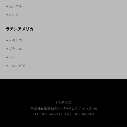
➡モンゴル
➡ロシア
ラテンアメリカ
➡メキシコ
➡ブラジル
➡ペルー
➡コロンビア
株式会社東京コンサルティングファーム
〒160-0022
東京都新宿区新宿2-5-3 AMビルディング7階
TEL：03-5369-2930 FAX：03-5369-2931