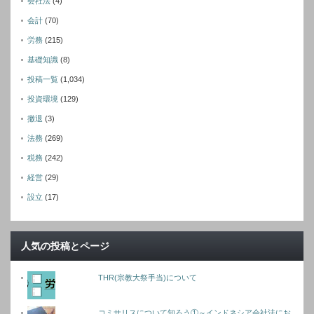
会社法
(4)
会計
(70)
労務
(215)
基礎知識
(8)
投稿一覧
(1,034)
投資環境
(129)
撤退
(3)
法務
(269)
税務
(242)
経営
(29)
設立
(17)
人気の投稿とページ
THR(宗教大祭手当)について
コミサリスについて知ろう①～インドネシア会社法にお