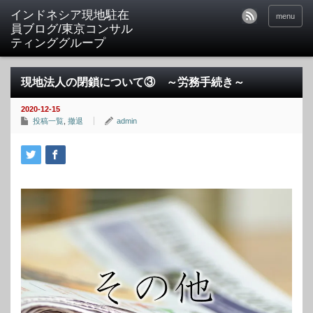
menu
現地法人の閉鎖について③ ～労務手続き～
2020-12-15
投稿一覧
,
撤退
admin