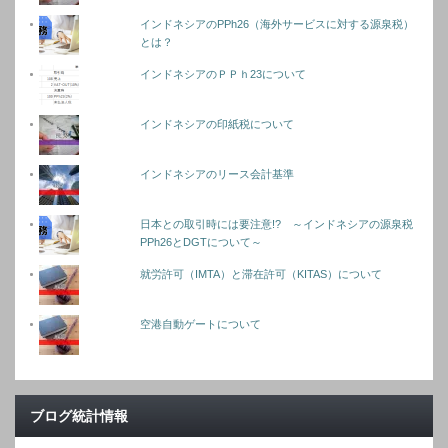
インドネシアのPPh26（海外サービスに対する源泉税）
とは？
インドネシアのＰＰｈ23について
インドネシアの印紙税について
インドネシアのリース会計基準
日本との取引時には要注意!? ～インドネシアの源泉税
PPh26とDGTについて～
就労許可（IMTA）と滞在許可（KITAS）について
空港自動ゲートについて
ブログ統計情報