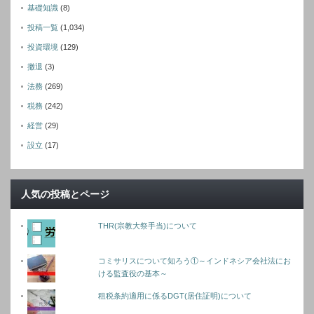
基礎知識
(8)
投稿一覧
(1,034)
投資環境
(129)
撤退
(3)
法務
(269)
税務
(242)
経営
(29)
設立
(17)
人気の投稿とページ
THR(宗教大祭手当)について
コミサリスについて知ろう①～インドネシア会社法にお
ける監査役の基本～
租税条約適用に係るDGT(居住証明)について