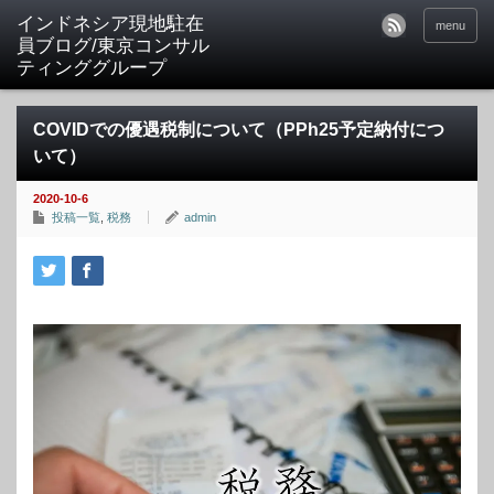
menu
COVIDでの優遇税制について（PPh25予定納付につ
いて）
2020-10-6
投稿一覧
,
税務
admin