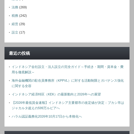
法務
(269)
税務
(242)
経営
(29)
設立
(17)
最近の投稿
インドネシア会社設立・法人設立の完全ガイド～手続き・期間・資本金・費
用を徹底解説～
海外金融機関の駐在員事務所（KPPVL）に対する活動制限とガバナンス強化
に関する全容
インドネシア経済特区（KEK）の最新動向と2026年への展望
【2026年最低賃金速報】インドネシア主要都市の改定値が決定：ブカシ市は
ジャカルタ超えの599万ルピアへ
ハラル認証義務化2026年10月17日から本格化へ