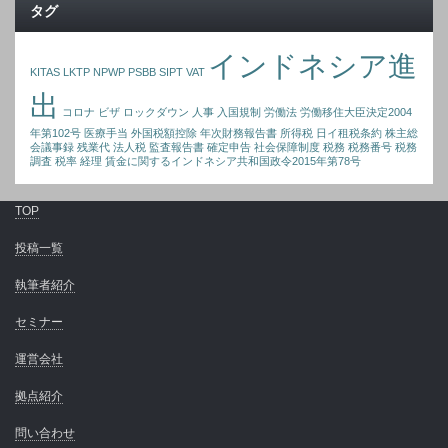
タグ
インドネシア進
KITAS
LKTP
NPWP
PSBB
SIPT
VAT
出
コロナ
ビザ
ロックダウン
人事
入国規制
労働法
労働移住大臣決定2004
年第102号
医療手当
外国税額控除
年次財務報告書
所得税
日イ租税条約
株主総
会議事録
残業代
法人税
監査報告書
確定申告
社会保障制度
税務
税務番号
税務
調査
税率
経理
賃金に関するインドネシア共和国政令2015年第78号
TOP
投稿一覧
執筆者紹介
セミナー
運営会社
拠点紹介
問い合わせ