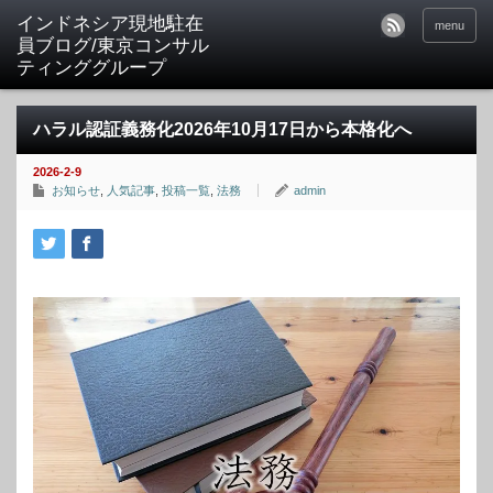
menu
ハラル認証義務化2026年10月17日から本格化へ
2026-2-9
お知らせ
,
人気記事
,
投稿一覧
,
法務
admin