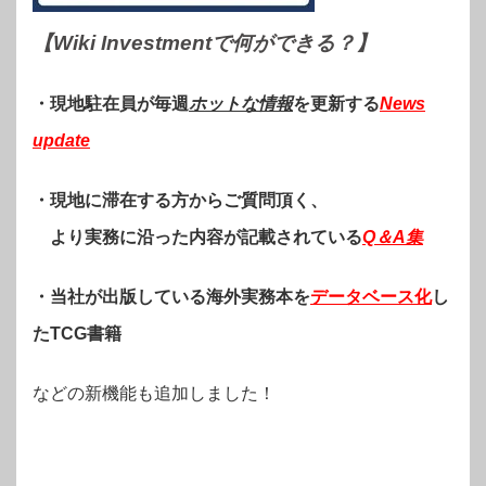
【Wiki Investmentで何ができる？
】
・現地駐在員が毎週
ホットな情報
を更新する
News
update
・現地に滞在する方からご質問頂く、
より実務に沿った内容が記載されている
Q＆A集
・当社が出版している海外実務本を
データベース化
し
たTCG書籍
などの新機能も追加しました！