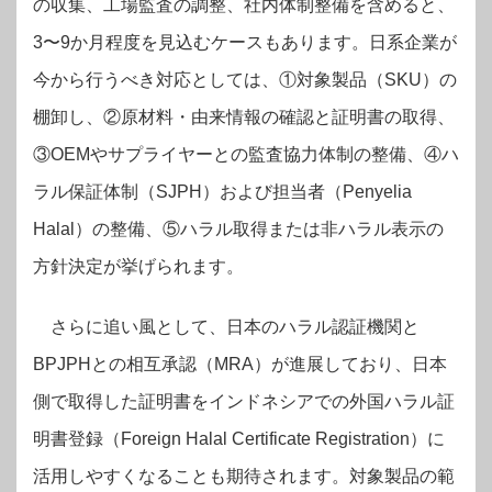
の収集、工場監査の調整、社内体制整備を含めると、
3〜9か月程度を見込むケースもあります。日系企業が
今から行うべき対応としては、①対象製品（SKU）の
棚卸し、②原材料・由来情報の確認と証明書の取得、
③OEMやサプライヤーとの監査協力体制の整備、④ハ
ラル保証体制（SJPH）および担当者（Penyelia
Halal）の整備、⑤ハラル取得または非ハラル表示の
方針決定が挙げられます。
さらに追い風として、日本のハラル認証機関と
BPJPHとの相互承認（MRA）が進展しており、日本
側で取得した証明書をインドネシアでの外国ハラル証
明書登録（Foreign Halal Certificate Registration）に
活用しやすくなることも期待されます。対象製品の範