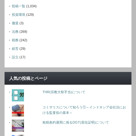
投稿一覧
(1,034)
投資環境
(129)
撤退
(3)
法務
(269)
税務
(242)
経営
(29)
設立
(17)
人気の投稿とページ
THR(宗教大祭手当)について
コミサリスについて知ろう①～インドネシア会社法にお
ける監査役の基本～
租税条約適用に係るDGT(居住証明)について