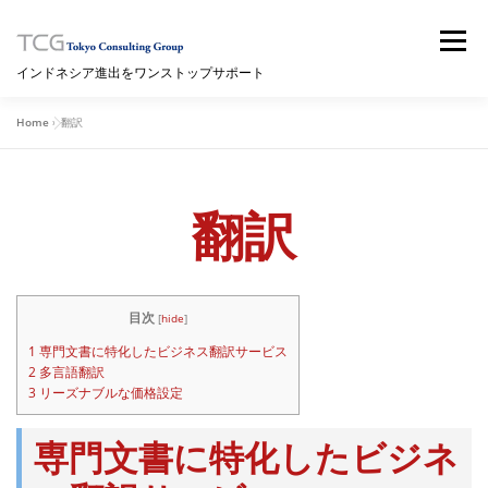
コ
ン
メニュー
テ
インドネシア進出をワンストップサポート
ン
ツ
へ
Home
»
翻訳
HOME
サービス内容
セミナー
ブログ
ス
キ
ッ
プ
翻訳
ニュースレター
海外情報サイト（WIKI）
拠点情報
問い合わせ
目次
[
hide
]
1
専門文書に特化したビジネス翻訳サービス
2
多言語翻訳
3
リーズナブルな価格設定
専門文書に特化したビジネ