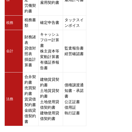
雇用契約書
労働契
約書
税務書
タックスイ
確定申告書
税務
類
ンボイス
キャッシュ
財務諸
フロー計算
表
書
貸借対
監査報告書
会計
株主資本等
照表
経営確認書
変動計算書
損益計
有価証券報
算書
告書
合弁契
建物賃貸契
約書
約書
債権譲渡通
売買契
土地賃貸契
知書・承諾
約書
約書
書
法務
賃貸借
土地使用貸
公正証書
契約書
借契約書
借用証
金銭貸
建物使用貸
執行証書
借契約
借契約書
書