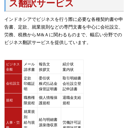
ス翻訳サービス
インドネシアでビジネスを行う際に必要な各種契約書や申
告書、定款、就業規則などの専門文書を中心に会社設立、
労務、税務からＭ&Ａに関わるものまで、幅広い分野での
ビジネス翻訳サービスを提供しています。
メール
報告文
紹介状
ビジネス
全般
請求書
挨拶文
案内状
定款
委任状
取引明細書
会社設立
印鑑証
株式払込金
会社設立登
明
保管証明書
記申請書
職務権
個人情報保
退職金支給
規程
限規程
護規程
規程
就業規
則
給与明細書
給与規
労働許可証
人事・労
源泉徴収票
務
定
雇用許可書