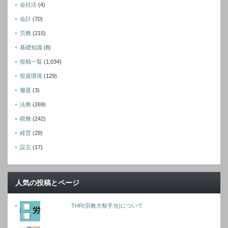
会社法
(4)
会計
(70)
労務
(215)
基礎知識
(8)
投稿一覧
(1,034)
投資環境
(129)
撤退
(3)
法務
(269)
税務
(242)
経営
(29)
設立
(17)
人気の投稿とページ
THR(宗教大祭手当)について