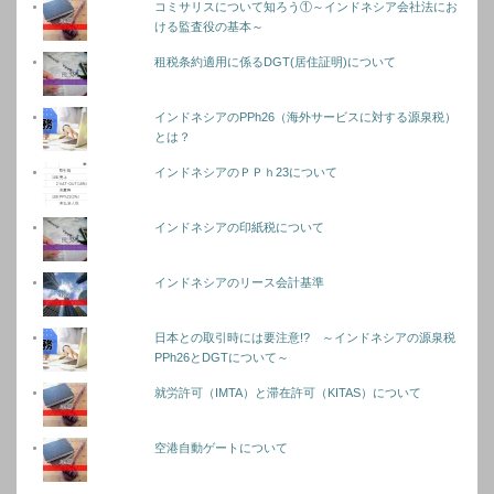
コミサリスについて知ろう①～インドネシア会社法にお
ける監査役の基本～
租税条約適用に係るDGT(居住証明)について
インドネシアのPPh26（海外サービスに対する源泉税）
とは？
インドネシアのＰＰｈ23について
インドネシアの印紙税について
インドネシアのリース会計基準
日本との取引時には要注意!? ～インドネシアの源泉税
PPh26とDGTについて～
就労許可（IMTA）と滞在許可（KITAS）について
空港自動ゲートについて