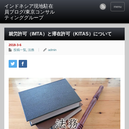
menu
就労許可（IMTA）と滞在許可（KITAS）について
2018-3-6
投稿一覧
,
法務
admin